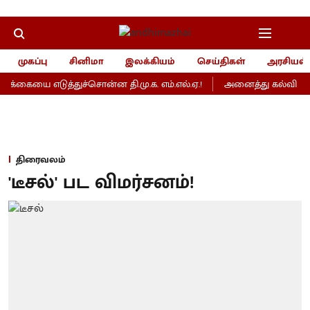
முகப்பு
சினிமா
இலக்கியம்
செய்திகள்
அரசியல்
க்கையை எடுத்துச்சொன்ன தி.மு.க. எம்.எல்.ஏ.!
அனைத்து கல்வி நிறுவன
திரைவலம்
'டீசல்' பட விமர்சனம்!