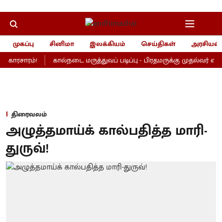
முகப்பு
சினிமா
இலக்கியம்
செய்திகள்
அரசியல்
 காரசாரம்!
கால்நடை மருத்துவப் படிப்பு - பிரதமருக்கு முதல்வர் விஜய்
திரைவலம்
அழுத்தமாய்க் கால்பதித்த மாரி-
துருவ்!