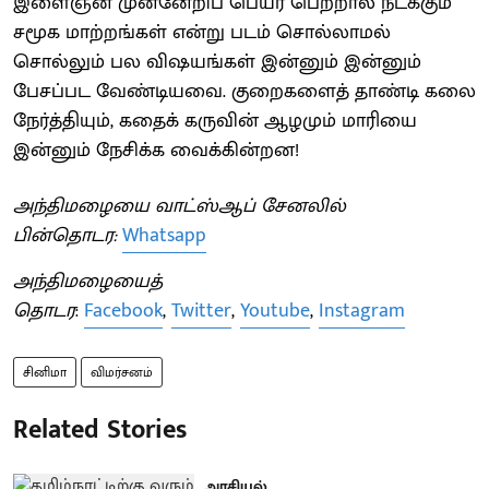
இளைஞன் முன்னேறிப் பெயர் பெற்றால் நடக்கும்
சமூக மாற்றங்கள் என்று படம் சொல்லாமல்
சொல்லும் பல விஷயங்கள் இன்னும் இன்னும்
பேசப்பட வேண்டியவை. குறைகளைத் தாண்டி கலை
நேர்த்தியும், கதைக் கருவின் ஆழமும் மாரியை
இன்னும் நேசிக்க வைக்கின்றன!
அந்திமழையை வாட்ஸ்ஆப் சேனலில்
பின்தொடர:
Whatsapp
அந்திமழையைத்
தொடர
:
Facebook
,
Twitter
,
Youtube
,
Instagram
சினிமா
விமர்சனம்
Related Stories
அரசியல்