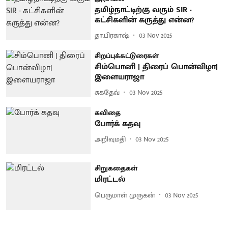
தமிழ்நாட்டிற்கு வரும் SIR -
கட்சிகளின் கருத்து என்ன?
தா.பிரகாஷ்
03 Nov 2025
சிறப்புக்கட்டுரைகள்
சிம்பொனி | திரைப் பொன்விழா|
இளையராஜா
சுகதேவ்
03 Nov 2025
கவிதை
போர்க் கதவு
அறிவுமதி
03 Nov 2025
சிறுகதைகள்
மிரட்டல்
பெருமாள் முருகன்
03 Nov 2025