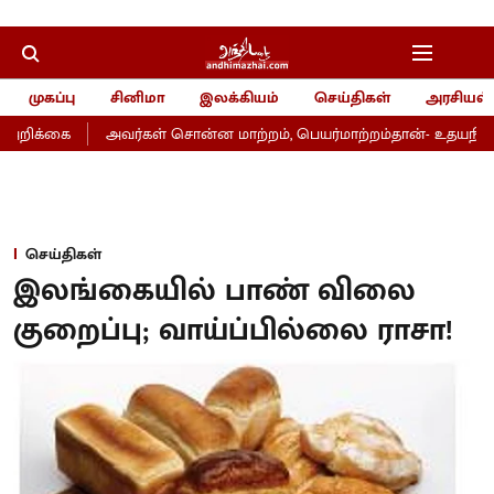
முகப்பு
சினிமா
இலக்கியம்
செய்திகள்
அரசியல்
அறிக்கை
அவர்கள் சொன்ன மாற்றம், பெயர்மாற்றம்தான்- உதயநிதி
செய்திகள்
இலங்கையில் பாண் விலை
குறைப்பு; வாய்ப்பில்லை ராசா!