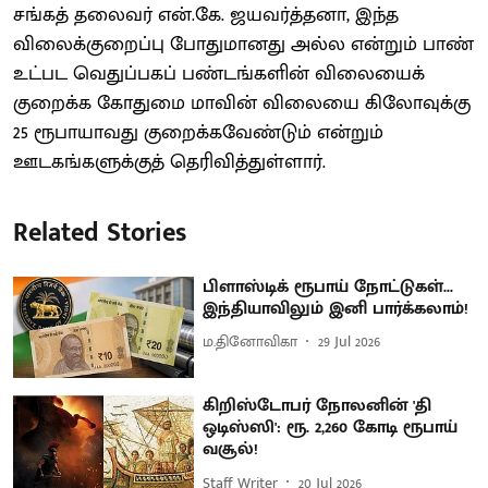
சங்கத் தலைவர் என்.கே. ஜயவர்த்தனா, இந்த
விலைக்குறைப்பு போதுமானது அல்ல என்றும் பாண்
உட்பட வெதுப்பகப் பண்டங்களின் விலையைக்
குறைக்க கோதுமை மாவின் விலையை கிலோவுக்கு
25 ரூபாயாவது குறைக்கவேண்டும் என்றும்
ஊடகங்களுக்குத் தெரிவித்துள்ளார்.
Related Stories
பிளாஸ்டிக் ரூபாய் நோட்டுகள்...
இந்தியாவிலும் இனி பார்க்கலாம்!
ம.தினோவிகா
29 Jul 2026
கிறிஸ்டோபர் நோலனின் 'தி
ஒடிஸ்ஸி': ரூ. 2,260 கோடி ரூபாய்
வசூல்!
Staff Writer
20 Jul 2026