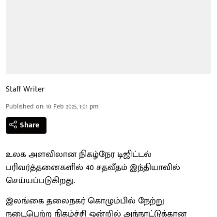
Staff Writer
Published on
:
10 Feb 2025, 1:01 pm
Share
உலக அளவிலான நிகழ்நேர டிஜிட்டல்
பரிவர்த்தனைகளில் 40 சதவீதம் இந்தியாவில்
செய்யப்படுகிறது.
இலங்கை தலைநகர் கொழும்பில் நேற்று
நடைபெற்ற நிகழ்ச்சி ஒன்றில் அந்நாட்டுக்கான