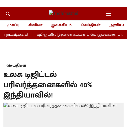
முகப்பு
சினிமா
இலக்கியம்
செய்திகள்
அரசியல்
ு நடவடிக்கை!
யுபிஐ பரிவர்த்தனை கட்டணம் பொதுமக்களைப் பாதிக்
செய்திகள்
உலக டிஜிட்டல்
பரிவர்த்தனைகளில் 40%
இந்தியாவில்!