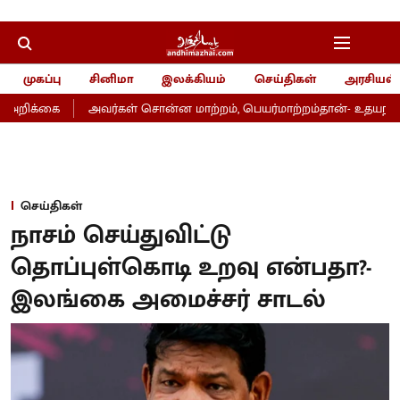
முகப்பு
சினிமா
இலக்கியம்
செய்திகள்
அரசியல்
அறிக்கை
அவர்கள் சொன்ன மாற்றம், பெயர்மாற்றம்தான்- உதயநிதி
செய்திகள்
நாசம் செய்துவிட்டு
தொப்புள்கொடி உறவு என்பதா?-
இலங்கை அமைச்சர் சாடல்