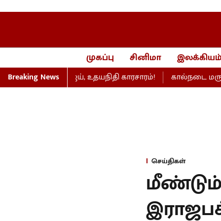
முகப்பு
சினிமா
இலக்கியம
பேரவையில் விஜய், உதயநிதி காரசாரம்!
Breaking News
கால்நடை மருத்துவப் பட
செய்திகள்
மீண்டும
இராஜபக்