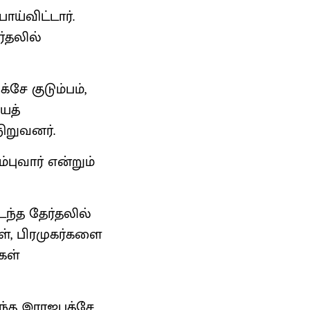
ய்விட்டார்.
ர்தலில்
சே குடும்பம்,
ைத்
ிறுவனர்.
புவார் என்றும்
டந்த தேர்தலில்
ள், பிரமுகர்களை
கள்
ிந்த இராஜபக்சே