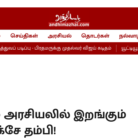
்
செய்திகள்
அரசியல்
தொடர்கள்
நல்வாழ
ிப்பு - பிரதமருக்கு முதல்வர் விஜய் கடிதம்
யூட்டியூபர் ப
் அரசியலில் இறங்கும்
சே தம்பி!