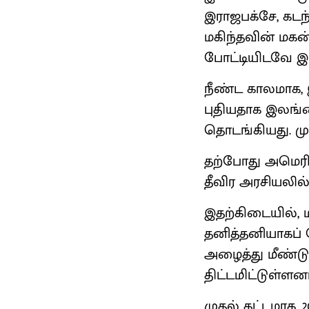
இராஜபக்சே, கடந்
மகிந்தவின் மகன்
போட்டியிடவே 
நீண்ட காலமாக, இ
புதியதாக இலங்க
தொடங்கியது. மு
தற்போது அமெரிக்
தீவிர அரசியலில
இதற்கிடையில், ம
தனித்தனியாகப் 
அழைத்து மீண்டு
திட்டமிட்டுள்ளனர
முதல் கட்டமாக,