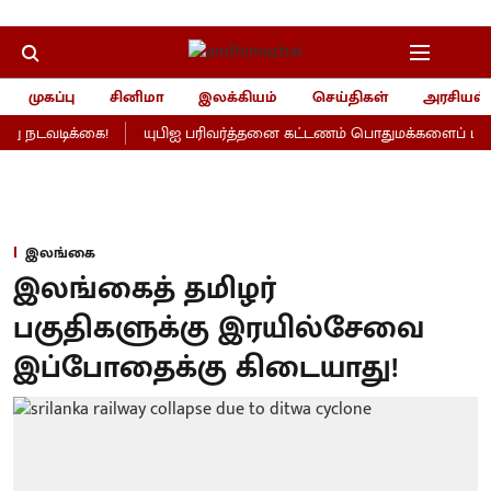
முகப்பு
சினிமா
இலக்கியம்
செய்திகள்
அரசியல்
ு நடவடிக்கை!
யுபிஐ பரிவர்த்தனை கட்டணம் பொதுமக்களைப் பாதிக்
இலங்கை
இலங்கைத் தமிழர்
பகுதிகளுக்கு இரயில்சேவை
இப்போதைக்கு கிடையாது!