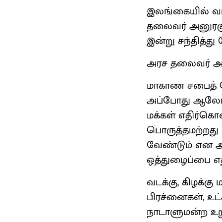
இலங்கையில் வடக
தலைவர் அனுரகுமா
இன்று சந்தித்து 
அரச தலைவர் அலு
மாகாண சபைத் தே
அப்போது ஆலோசிக்
மக்கள் எதிர்கொள
பொருத்தமற்றது 
வேண்டும் என அர
ஒத்துழைப்பை எதி
வடக்கு, கிழக்கு
பிரச்னைகள், உட
நாடாளுமன்ற உற