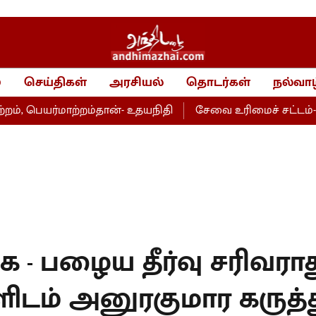
்
செய்திகள்
அரசியல்
தொடர்கள்
நல்வாழ
யர்மாற்றம்தான்- உதயநிதி
சேவை உரிமைச் சட்டம்- அறப்போ
- பழைய தீர்வு சரிவராது
களிடம் அனுரகுமார கருத்த