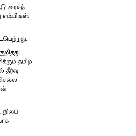
ு அரசுத்
ம்.பி.கள்.
ைபெற்றது.
ுறித்து
்கும் தமிழ்
 தீர்வு
 செல்ல
ின்
, நிலப்
பாக