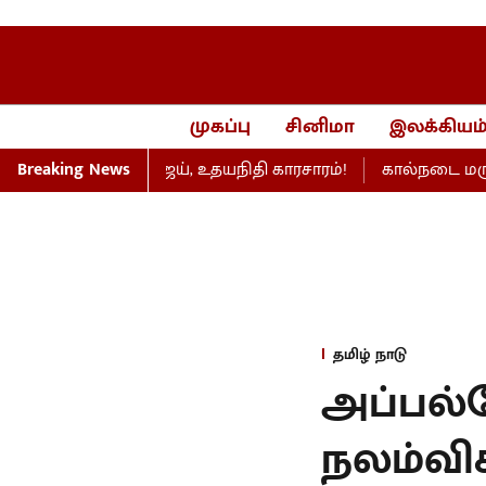
முகப்பு
சினிமா
இலக்கியம
ு... பேரவையில் விஜய், உதயநிதி காரசாரம்!
Breaking News
கால்நடை மருத்துவப
தமிழ் நாடு
அப்பல்
நலம்விசா