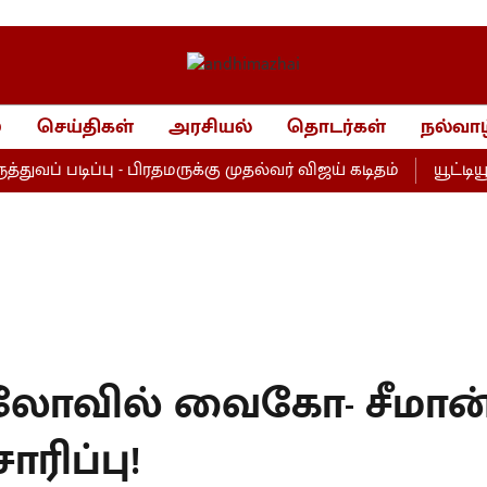
்
செய்திகள்
அரசியல்
தொடர்கள்
நல்வாழ
் படிப்பு - பிரதமருக்கு முதல்வர் விஜய் கடிதம்
யூட்டியூப
லோவில் வைகோ- சீமான
ரிப்பு!