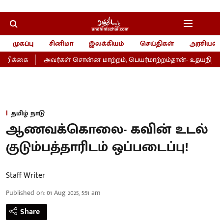
முகப்பு
சினிமா
இலக்கியம்
செய்திகள்
அரசியல்
அறிக்கை
அவர்கள் சொன்ன மாற்றம், பெயர்மாற்றம்தான்- உதயநிதி
தமிழ் நாடு
ஆணவக்கொலை- கவின் உடல்
குடும்பத்தாரிடம் ஒப்படைப்பு!
Staff Writer
Published on
:
01 Aug 2025, 5:51 am
Share