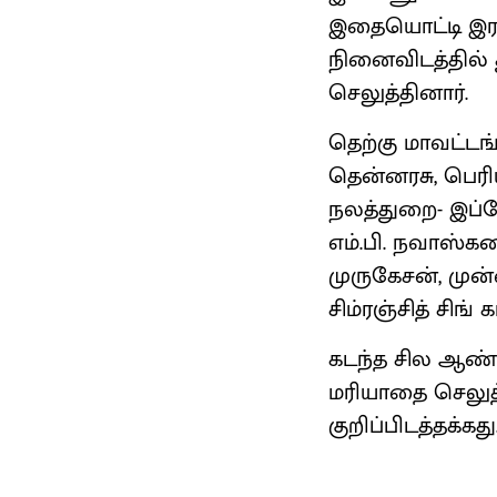
இதையொட்டி இராம
நினைவிடத்தில்
செலுத்தினார்.
தெற்கு மாவட்டங்
தென்னரசு, பெரிய
நலத்துறை- இப்
எம்.பி. நவாஸ்கனி
முருகேசன், முன
சிம்ரஞ்சித் சிங
கடந்த சில ஆண்
மரியாதை செலுத
குறிப்பிடத்தக்கது