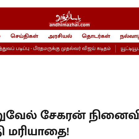
்
செய்திகள்
அரசியல்
தொடர்கள்
நல்வாழ
ிப்பு - பிரதமருக்கு முதல்வர் விஜய் கடிதம்
யூட்டியூபர் ப
ுவேல் சேகரன் நினைவி
ி மரியாதை!