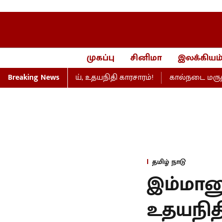
முகப்பு
சினிமா
இலக்கியம
பேரவையில் விஜய், உதயநிதி காரசாரம்!
Breaking News
கால்நடை மருத்துவப் பட
தமிழ் நாடு
இம்மான
உதயநித