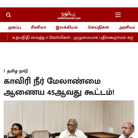
முகப்பு
சினிமா
இலக்கியம்
செய்திகள்
அரசியல்
உதயநிதி வைத்த 4 கேள்விகள்... முழுமையாக பதில்கூறாமல் கருணாநித
தமிழ் நாடு
காவிரி நீர் மேலாண்மை
ஆணைய 45ஆவது கூட்டம்!