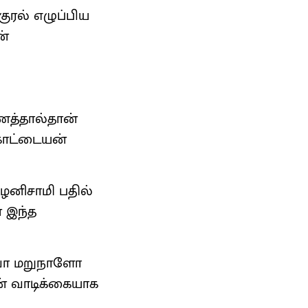
ுரல் எழுப்பிய
ன்
ணைத்தால்தான்
கோட்டையன்
பழனிசாமி பதில்
் இந்த
கவோ மறுநாளோ
ின் வாடிக்கையாக