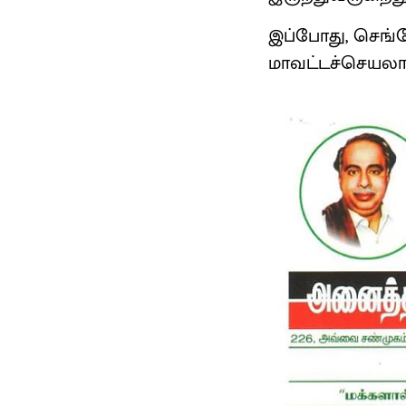
இப்போது, செங்
மாவட்டச்செயலாளர