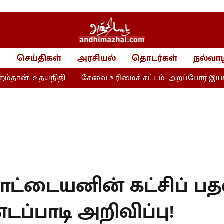
்
செய்திகள்
அரசியல்
தொடர்கள்
நல்வாழ
- உதயநிதி
சேவை உரிமைச் சட்டம்- அறப்போர் இயக்கம் வரவ
ட்டையனின் கட்சிப் பத
 எடப்பாடி அறிவிப்பு!