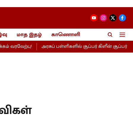
்வு
மாத இதழ்
காணொளி
ேற்பு!
அரசுப் பள்ளிகளில் சூப்பர் கிளீன் சூப்பர் கேம்பஸ் தி
விகள்