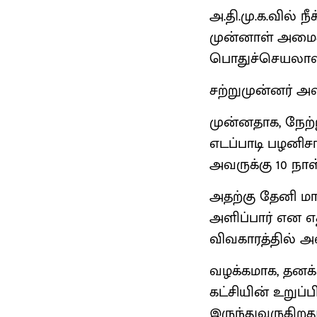
அ.தி.மு.க.வில்
முன்னாள் அமைச
பொதுச்செயலாளர்
சற்றுமுன்னர் அ
முன்னதாக, நேற்
எடப்பாடி பழனி
அவருக்கு 10 நாள்
அதற்கு தேனி மாவ
அளிப்பார் என எ
விவகாரத்தில் அ
வழக்கமாக, தனக
கட்சியின் உறுப்
இருந்துவருகிறது