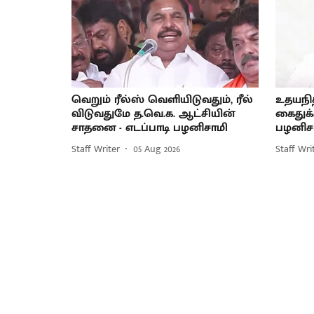
வெறும் ரீல்ஸ் வெளியிடுவதும், ரீல்
உதயநித
விடுவதுமே த.வெ.க. ஆட்சியின்
கைதுக்
சாதனை - எடப்பாடி பழனிசாமி
பழனிச
Staff Writer
05 Aug 2026
Staff Wri