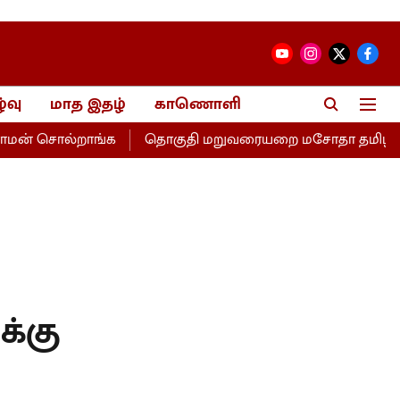
்வு
மாத இதழ்
காணொளி
மன் சொல்றாங்க
தொகுதி மறுவரையறை மசோதா தமிழகத்திற்கு
க்கு