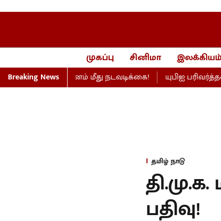
முகப்பு
சினிமா
இலக்கியம
ண்ணெய் நிறுவனம் மீது நடவடிக்கை!
Breaking News
யுபிஐ பரிவர்த்தன
தமிழ் நாடு
தி.மு.க.
பதிவு!