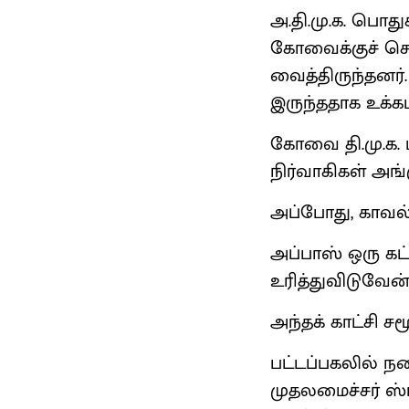
அ.தி.மு.க. பொத
கோவைக்குச் செ
வைத்திருந்தனர்
இருந்ததாக உக்கட
கோவை தி.மு.க.
நிர்வாகிகள் அங
அப்போது, காவல்
அப்பாஸ் ஒரு க
உரித்துவிடுவேன
அந்தக் காட்சி 
பட்டப்பகலில் ந
முதலமைச்சர் ஸ்