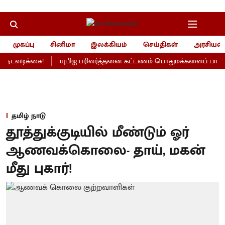
முகப்பு
சினிமா
இலக்கியம்
செய்திகள்
அரசியல்
நடவடிக்கை!
யுபிஐ பரிவர்த்தனை கட்டணம் பொதுமக்களைப் பாதிக்கா
தமிழ் நாடு
தூத்துக்குடியில் மீண்டும் ஓர்
ஆணவக்கொலை- தாய், மகன்
மீது புகார்!