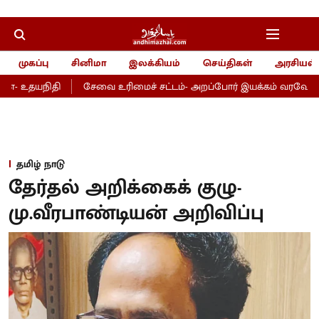
முகப்பு
சினிமா
இலக்கியம்
செய்திகள்
அரசியல்
்- உதயநிதி
சேவை உரிமைச் சட்டம்- அறப்போர் இயக்கம் வரவேற்பு!
தமிழ் நாடு
தேர்தல் அறிக்கைக் குழு-
மு.வீரபாண்டியன் அறிவிப்பு