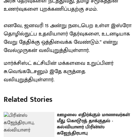
அரசு தேர்வுகளை நடத்துவது, தமிழ் சமூகத்தின்
உணர்வுகளை புறக்கணிப்பதற்கு சமம்.
எனவே, ஜனவரி 15 அன்று நடைபெற உள்ள இஸ்ரோ
தொழில்நுட்ப உதவியாளர் தேர்வுகளை, உடனடியாக
வேறு தேதிக்கு ஒத்திவைக்க வேண்டும்.” என்று
வேல்முருகன் வலியுறுத்தியுள்ளார்.
மார்க்சிஸ்ட் கட்சியின் மக்களவை உறுப்பினர்
சு.வெங்கடேசனும் இதே கருத்தை
வலியுறுத்தியுள்ளார்.
Related Stories
ஊழலை எதிர்க்கும் மாணவர்கள்
மீது கொடூரத் தாக்குதல் -
கல்வியாளர் பிரின்ஸ்
கஜேந்திரபாபு