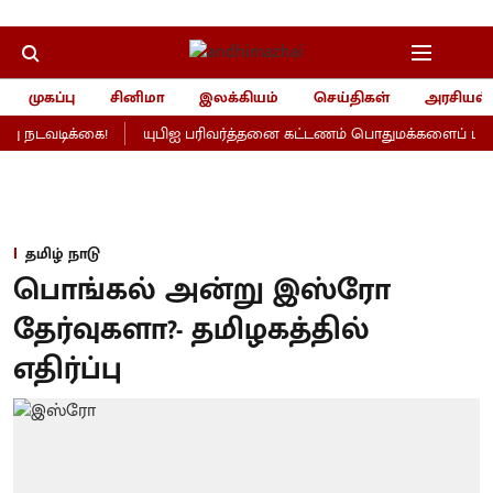
முகப்பு
சினிமா
இலக்கியம்
செய்திகள்
அரசியல்
 நடவடிக்கை!
யுபிஐ பரிவர்த்தனை கட்டணம் பொதுமக்களைப் பாதிக்
தமிழ் நாடு
பொங்கல் அன்று இஸ்ரோ
தேர்வுகளா?- தமிழகத்தில்
எதிர்ப்பு