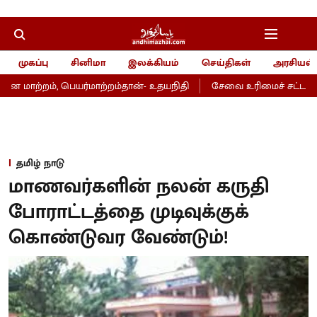
முகப்பு
சினிமா
இலக்கியம்
செய்திகள்
அரசியல்
ாற்றம், பெயர்மாற்றம்தான்- உதயநிதி
சேவை உரிமைச் சட்டம்- அறப
தமிழ் நாடு
மாணவர்களின் நலன் கருதி
போராட்டத்தை முடிவுக்குக்
கொண்டுவர வேண்டும்!