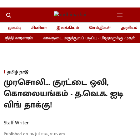
முகப்பு
சினிமா
இலக்கியம்
செய்திகள்
அரசியல்
யநிதி காரசாரம்!
கால்நடை மருத்துவப் படிப்பு - பிரதமருக்கு முதல்வர் 
தமிழ் நாடு
முரசொலி... குரட்டை ஒலி,
கொலையங்கம் - த.வெ.க. ஐடி
விங் தாக்கு!
Staff Writer
Published on
:
06 Jul 2026, 10:05 am