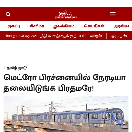
முகப்பு
சினிமா
இலக்கியம்
செய்திகள்
அரசியல்
கூறாமல் கருணாநிதி காலத்தைக் குறிப்பிட்ட விஜய்!
ஒரு நல்ல தொடக
தமிழ் நாடு
மெட்ரோ பிரச்னையில் நேரடியா
தலையிடுங்க பிரதமரே!