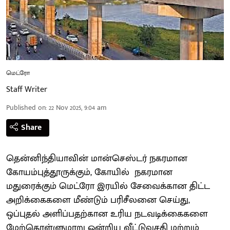
மெட்ரோ
Staff Writer
Published on
:
22 Nov 2025, 9:04 am
Share
தென்னிந்தியாவின் மான்செஸ்டர் நகரமான
கோயம்புத்தூருக்கும், கோயில் நகரமான
மதுரைக்கும் மெட்ரோ இரயில் சேவைக்கான திட்ட
அறிக்கைகளை மீண்டும் பரிசீலனை செய்து,
ஒப்புதல் அளிப்பதற்கான உரிய நடவடிக்கைகளை
மேற்கொள்ளுமாறு ஒன்றிய வீட்டுவசதி மற்றும்