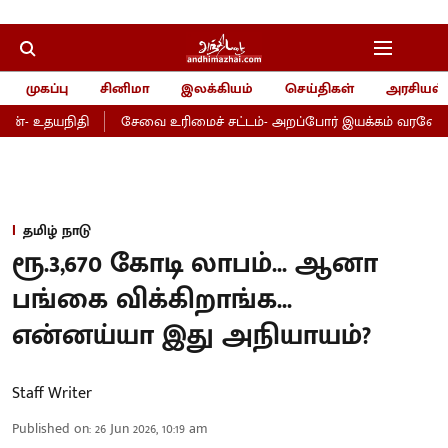
முகப்பு
சினிமா
இலக்கியம்
செய்திகள்
அரசியல்
ன்- உதயநிதி
சேவை உரிமைச் சட்டம்- அறப்போர் இயக்கம் வரவேற்பு!
தமிழ் நாடு
ரூ.3,670 கோடி லாபம்... ஆனா
பங்கை விக்கிறாங்க...
என்னய்யா இது அநியாயம்?
Staff Writer
Published on
:
26 Jun 2026, 10:19 am