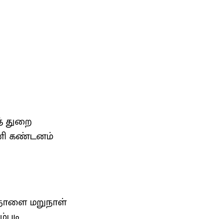
த் துறை
ணி கண்டனம்
ு நாளை மறுநாள்
்படி