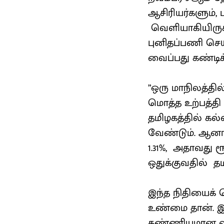
ஆசிரியர்களும், 
வெளியாகியிருக
புனிதப்பணி செய
வைப்பது கண்டிக்
”ஒரு மாநிலத்தி
மொத்த உற்பத்தி 
தமிழகத்தில் கல்
வேண்டும். ஆனால
1.31%, அதாவது ரூ
ஒதுக்குவதில் தம
இந்த நிதியைக் 
உண்மை தான். இ
கண்ணியமான வழி