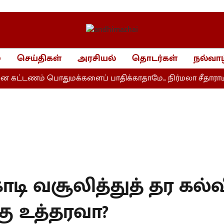
்
செய்திகள்
அரசியல்
தொடர்கள்
நல்வாழ
கட்டணம் பொதுமக்களைப் பாதிக்காதாமே... நிர்மலா சீதாராமன்
ோடி வசூலித்துத் தர கல்வ
ு உத்தரவா?