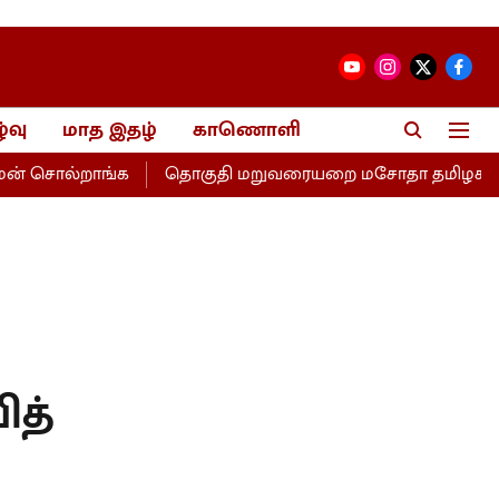
்வு
மாத இதழ்
காணொளி
 சொல்றாங்க
தொகுதி மறுவரையறை மசோதா தமிழகத்திற்கு இ
ித்