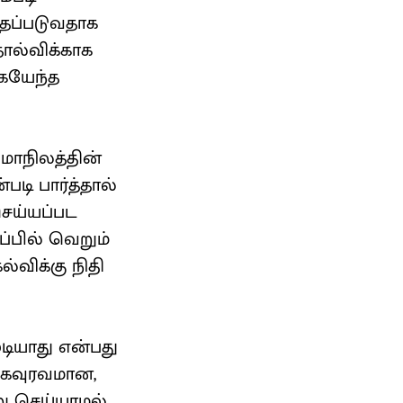
்தப்படுவதாக
ோல்விக்காக
கையேந்த
 மாநிலத்தின்
படி பார்த்தால்
செய்யப்பட
்பில் வெறும்
ல்விக்கு நிதி
டியாது என்பது
 கவுரவமான,
ு செய்யாமல்