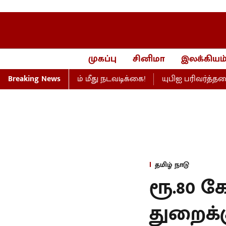
முகப்பு
சினிமா
இலக்கியம
ணெய் நிறுவனம் மீது நடவடிக்கை!
Breaking News
யுபிஐ பரிவர்த்தனை 
தமிழ் நாடு
ரூ.80 க
துறைக்க