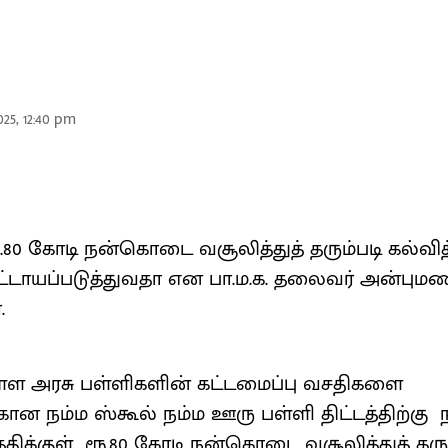
25, 12:40 pm
ூ.80 கோடி நன்கொடை வசூலித்துத் தரும்படி கல்வி
்டாயப்படுத்துவதா என பா.ம.க. தலைவர் அன்பும
்.
 உள்ள அரசு பள்ளிகளின் கட்டமைப்பு வசதிகளை
்கான நம்ம ஸ்கூல் நம்ம ஊரு பள்ளி திட்டத்திற்க
ேதிக்குள் ரூ.80 கோடி நன்கொடை வசூலித்துத் தரும