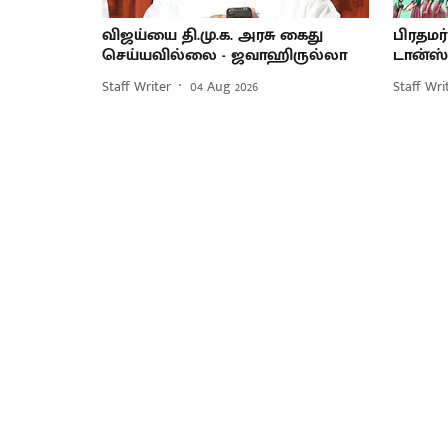
விஜய்யை தி.மு.க. அரசு கைது
பிரதமர்
செய்யவில்லை - ஜவாஹிருல்லா
டான்ஸ்
Staff Writer
04 Aug 2026
Staff Wri