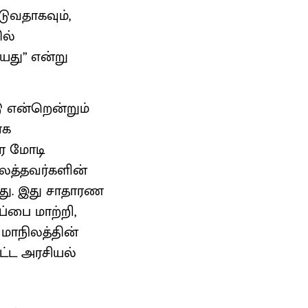
டுவதாகவும்,
ில்
யது” என்று
ு என்றென்றும்
ாக
ிர மோடி
லத்தவர்களின்
ிறது. இது சாதாரண
்பை மாற்றி,
 மாநிலத்தின்
ிட்ட அரசியல்