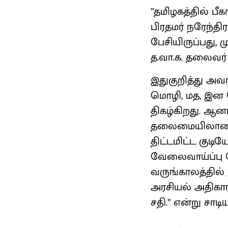
”தமிழகத்தில் பீக
பிரதமர் நரேந்திர
பேசியிருப்பது,
த.வா.க. தலைவர்
இதுகுறித்து அவ
மொழி, மத, இன 
திகழ்கிறது. ஆன
தலைமையிலான பா
திட்டமிட்ட குடி
வேலைவாய்ப்பு 
வருங்காலத்தில் 
அரசியல் அதிகாரத
சதி.” என்று சாடிய