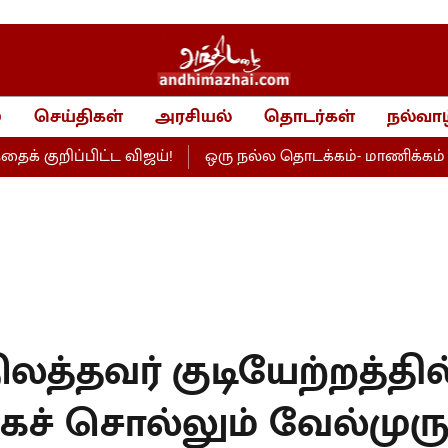
்
செய்திகள்
அரசியல்
தொடர்கள்
நல்வாழ
ப்பிட்ட விஜய்!
ஒரு நல்ல தொடக்கம்- மாணிக்கம் தாகூர் 
லத்தவர் குடியேற்றத்தில்
்கச் சொல்லும் வேல்முர