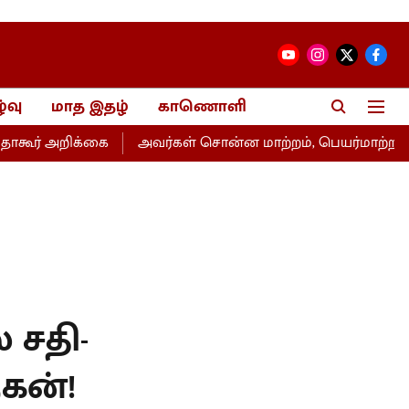
்வு
மாத இதழ்
காணொளி
அறிக்கை
அவர்கள் சொன்ன மாற்றம், பெயர்மாற்றம்தான்- உ
 சதி-
ுகன்!