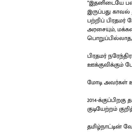
”இதனிடையே பல வ
இருப்பது காவல்
பற்றிப் பிரதமர்
அரசையும், மக்கள
பொறுப்பில்லாத,
பிரதமர் நரேந்த
ஊக்குவிக்கும் ப
மோடி அவர்கள் உட
2014-க்குப்பிறக
குடியேற்றம் குற
தமிழ்நாட்டின் 