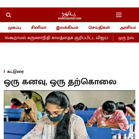
முகப்பு
சினிமா
இலக்கியம்
செய்திகள்
அரசியல்
ூறாமல் கருணாநிதி காலத்தைக் குறிப்பிட்ட விஜய்!
ஒரு நல்ல தொடக
கட்டுரை
ஒரு கனவு, ஒரு தற்கொலை