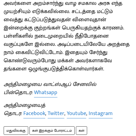
அவர்களை அறம்சார்ந்து வாழ சமகால அரசு எந்த
முயற்சியும் எடுக்கவில்லை. சட்டத்தை மட்டும்
வைத்து கட்டுப்படுத்துவதன் விளைவுதான்
இன்றைக்கு குற்றங்கள் பெருகியதற்குக் காரணம்.
பள்ளிகளில் நடைமுறையில் நீதிபோதனை
வகுப்புகளே இல்லை. அடிப்படையிலேயே அறத்தை
நாம் கைவிட்டுவிட்டோம். இதையும் சேர்ந்து
கொண்டுவரும்போது மக்கள் அவர்களாகவே
தங்களை ஒழுங்குபடுத்திக்கொள்வார்கள்.
அந்திமழையை வாட்ஸ்ஆப் சேனலில்
பின்தொடர:
Whatsapp
அந்திமழையைத்
தொடர
:
Facebook
,
Twitter
,
Youtube
,
Instagram
மதுவிலக்கு
கள் இறக்கும் போராட்டம்
கள்