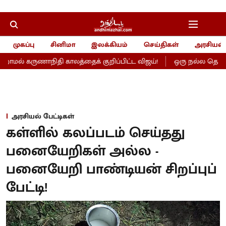
முகப்பு
சினிமா
இலக்கியம்
செய்திகள்
அரசியல்
ணாநிதி காலத்தைக் குறிப்பிட்ட விஜய்!
ஒரு நல்ல தொடக்கம்- மாணி
அரசியல் பேட்டிகள்
கள்ளில் கலப்படம் செய்தது
பனையேறிகள் அல்ல -
பனையேறி பாண்டியன் சிறப்புப்
பேட்டி!