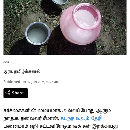
கள்
இரா. தமிழ்க்கனல்
Published on
:
17 Jun 2025, 10:27 am
Share
சர்ச்சைகளின் மையமாக அவ்வப்போது ஆகும்
நா.த.க. தலைவர் சீமான்,
கடந்த 15ஆம் தேதி
பனைமரம் ஏறி சட்டவிரோதமாகக் கள் இறக்கியது