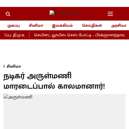
முகப்பு
சினிமா
இலக்கியம்
செய்திகள்
அரசியல்
்பு- தி.மு.க.
செயின்ட் லூயிஸ் செஸ் போட்டி – பிரக்ஞானந்தாவுக்கு ம
சினிமா
நடிகர் அருள்மணி
மாரடைப்பால் காலமானார்!