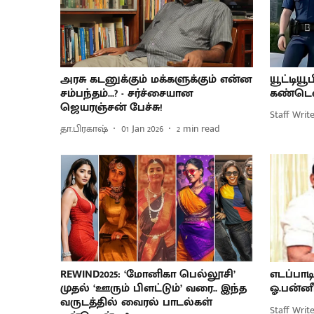
அரசு கடனுக்கும் மக்களுக்கும் என்ன
யூட்டிய
சம்பந்தம்...? - சர்ச்சையான
கண்டென்
ஜெயரஞ்சன் பேச்சு!
Staff Writ
தா.பிரகாஷ்
01 Jan 2026
2
min read
REWIND2025: ‘மோனிகா பெல்லூசி’
எடப்பாட
முதல் ‘ஊரும் பிளட்டும்’ வரை.. இந்த
ஓ.பன்னீர
வருடத்தில் வைரல் பாடல்கள்
Staff Writ