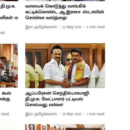
தி.மு.க.
வாயைக் கொடுத்து வாங்கிக்
கட்டிக்கொண்ட ஆ.இராசா- ஸ்டாலின்
ளிகள் 10
சொன்ன வார்த்தை!
இரா. தமிழ்க்கனல்
22 May 2026
2
min read
ead
 கூல்
ஆப்பரேசன் செந்தில்பாலாஜி-
ாக்கு
தி.மு.க. வேட்பாளர் பட்டியல்
சொல்வது என்ன?
 read
இரா. தமிழ்க்கனல்
29 Mar 2026
1
min read