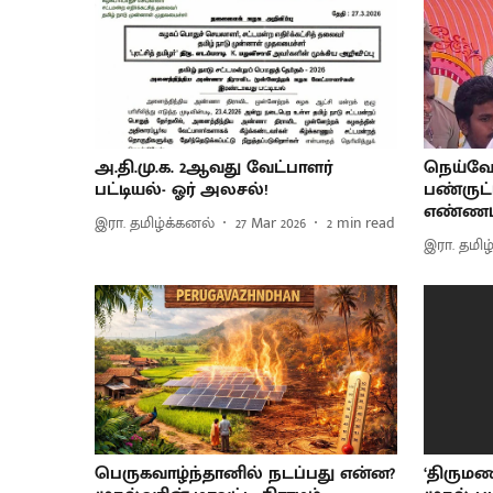
அ.தி.மு.க. 2ஆவது வேட்பாளர்
நெய்வே
பட்டியல்- ஓர் அலசல்!
பண்ருட்ட
எண்ணம
இரா. தமிழ்க்கனல்
27 Mar 2026
2
min read
இரா. தமிழ
பெருகவாழ்ந்தானில் நடப்பது என்ன?
‘திருமண