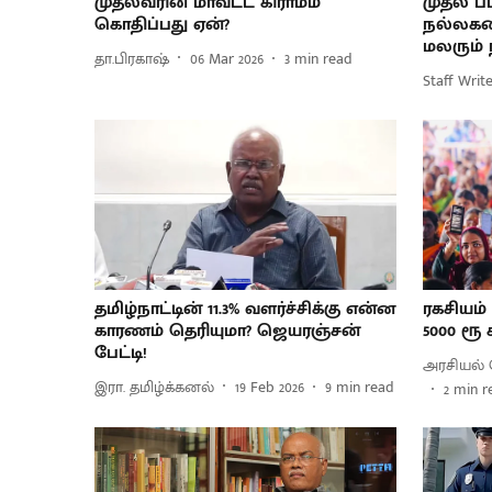
முதல்வரின் மாவட்ட கிராமம்
முதல் பட
கொதிப்பது ஏன்?
நல்லகண
மலரும்
தா.பிரகாஷ்
06 Mar 2026
3
min read
Staff Writ
தமிழ்நாட்டின் 11.3% வளர்ச்சிக்கு என்ன
ரகசியம்
காரணம் தெரியுமா? ஜெயரஞ்சன்
5000 ரூ 
பேட்டி!
அரசியல் 
இரா. தமிழ்க்கனல்
19 Feb 2026
9
min read
2
min r