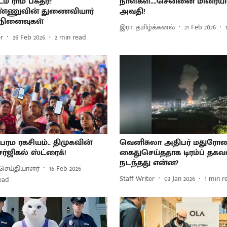
ம் ராம பக்தர்!’
நாள்கள்....சென்னை மின்ரயி
்ணுவின் துணைவியார்
அவதி!
 நினைவுகள்
இரா. தமிழ்க்கனல்
21 Feb 2026
er
26 Feb 2026
2
min read
 பரம ரகசியம்.. திமுகவின்
வெனிசுலா அதிபர் மதுரோ
சர்ஜிகல் ஸ்ட்ரைக்!
கைதுசெய்ததாக டிரம்ப் தகவல
நடந்தது என்ன?
செய்தியாளர்
16 Feb 2026
Staff Writer
03 Jan 2026
1
min r
ead