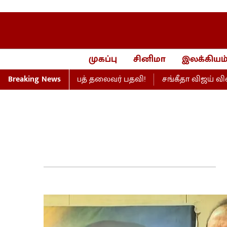
முகப்பு
சினிமா
இலக்கியம
ுக்கு ஆணையத் தலைவர் பதவி!
Breaking News
சங்கீதா விஜய் விவாகரத்து வ