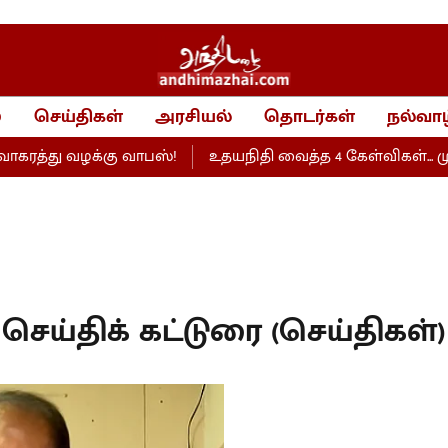
்
செய்திகள்
அரசியல்
தொடர்கள்
நல்வாழ
ழக்கு வாபஸ்!
உதயநிதி வைத்த 4 கேள்விகள்... முழுமையாக 
செய்திக் கட்டுரை (செய்திகள்)