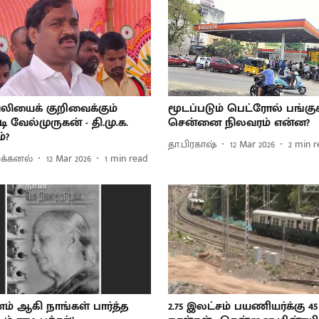
லியைக் குறிவைக்கும்
மூடப்படும் பெட்ரோல் பங்குகள
ி வேல்முருகன் - தி.மு.க.
சென்னை நிலவரம் என்ன?
்?
தா.பிரகாஷ்
12 Mar 2026
2
min r
்க்கனல்
12 Mar 2026
1
min read
ம் ஆகி நாங்கள் பார்த்த
2.75 இலட்சம் பயணியர்க்கு 45