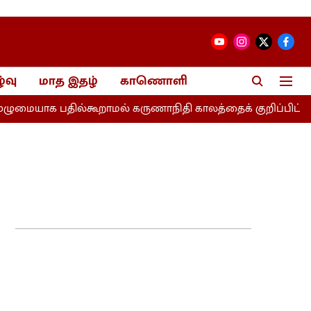
்வு
மாத இதழ்
காணொளி
பதில்கூறாமல் கருணாநிதி காலத்தைக் குறிப்பிட்ட விஜய்!