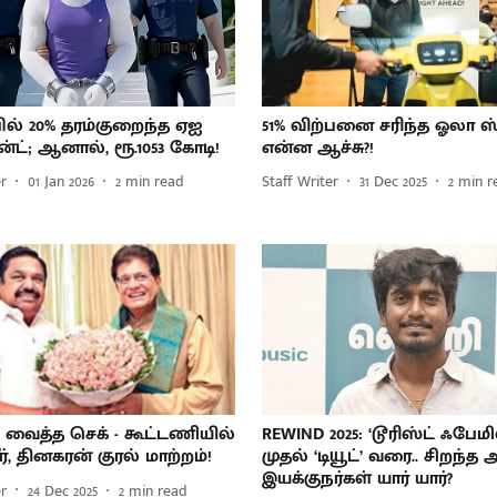
ூபில் 20% தரம்குறைந்த ஏஐ
51% விற்பனை சரிந்த ஓலா ஸ்கூ
ட்; ஆனால், ரூ.1053 கோடி!
என்ன ஆச்சு?!
er
01 Jan 2026
2
min read
Staff Writer
31 Dec 2025
2
min r
ி வைத்த செக் - கூட்டணியில்
REWIND 2025: ‘டூரிஸ்ட் ஃபேமி
், தினகரன் குரல் மாற்றம்!
முதல் ‘டியூட்’ வரை.. சிறந்த
இயக்குநர்கள் யார் யார்?
er
24 Dec 2025
2
min read