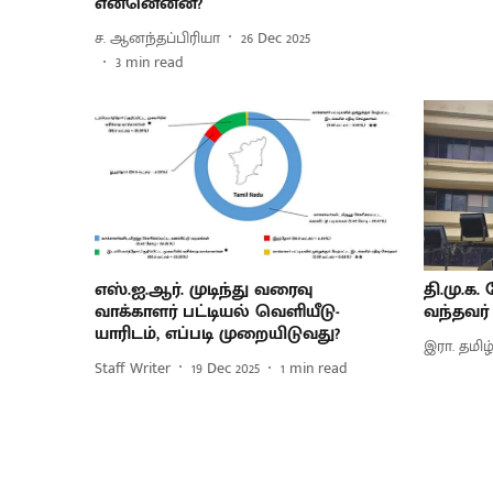
என்னென்ன?
ச. ஆனந்தப்பிரியா
26 Dec 2025
3
min read
எஸ்.ஐ.ஆர். முடிந்து வரைவு
தி.மு.க.
வாக்காளர் பட்டியல் வெளியீடு-
வந்தவர்
யாரிடம், எப்படி முறையிடுவது?
இரா. தமிழ
Staff Writer
19 Dec 2025
1
min read