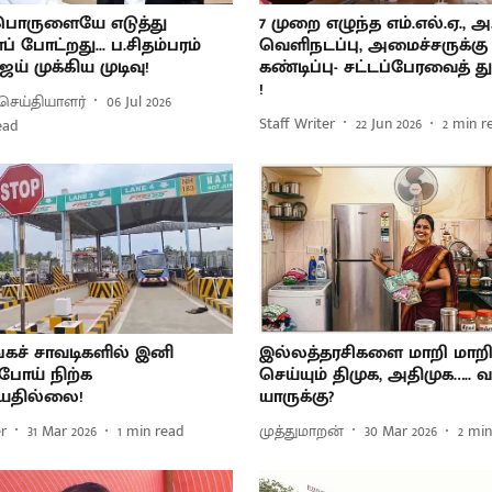
ொருளையே எடுத்து
7 முறை எழுந்த எம்.எல்.ஏ., அ.
போட்றது... ப.சிதம்பரம்
வெளிநடப்பு, அமைச்சருக்கு
ஜய் முக்கிய முடிவு!
கண்டிப்பு- சட்டப்பேரவைத் து
!
செய்தியாளர்
06 Jul 2026
Staff Writer
22 Jun 2026
2
min r
ead
ங்கச் சாவடிகளில் இனி
இல்லத்தரசிகளை மாறி மாறி
போய் நிற்க
செய்யும் திமுக, அதிமுக….. வ
யதில்லை!
யாருக்கு?
er
31 Mar 2026
1
min read
முத்துமாறன்
30 Mar 2026
2
min