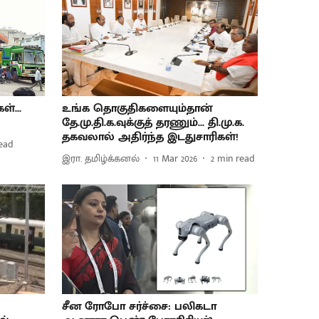
்...
உங்க தொகுதிகளையும்தான்
தே.மு.தி.க.வுக்குத் தரணும்... தி.மு.க.
தகவலால் அதிர்ந்த இடதுசாரிகள்!
ead
இரா. தமிழ்க்கனல்
11 Mar 2026
2
min read
சீன ரோபோ சர்ச்சை: பலிகடா