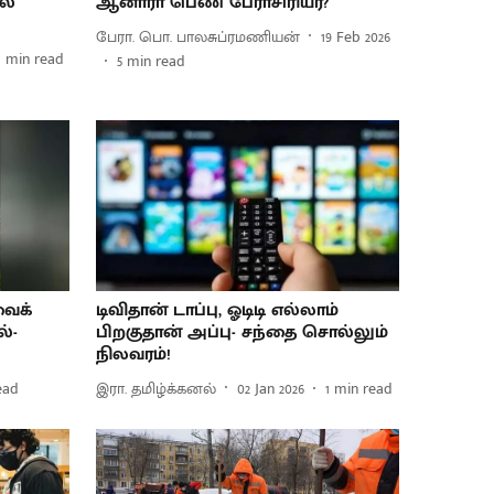
ல்
ஆனாரா பெண் பேராசிரியர்?
பேரா. பொ. பாலசுப்ரமணியன்
19 Feb 2026
1
min read
5
min read
வைக்
டிவிதான் டாப்பு, ஓடிடி எல்லாம்
்-
பிறகுதான் அப்பு- சந்தை சொல்லும்
நிலவரம்!
ead
இரா. தமிழ்க்கனல்
02 Jan 2026
1
min read