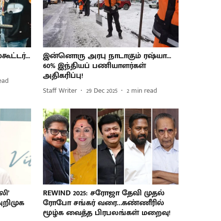
ட்டர்...
இன்னொரு அரபு நாடாகும் ரஷ்யா...
60% இந்தியப் பணியாளர்கள்
அதிகரிப்பு!
ead
Staff Writer
29 Dec 2025
2
min read
லி’
REWIND 2025: சரோஜா தேவி முதல்
 அறிமுக
ரோபோ சங்கர் வரை…கண்ணீரில்
மூழ்க வைத்த பிரபலங்கள் மறைவு!