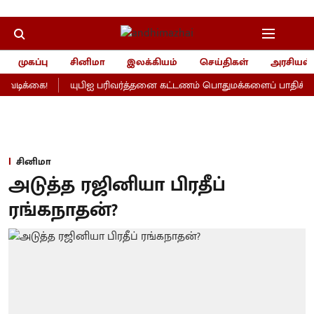
முகப்பு
சினிமா
இலக்கியம்
செய்திகள்
அரசியல்
ிக்கை!
யுபிஐ பரிவர்த்தனை கட்டணம் பொதுமக்களைப் பாதிக்காதாமே
சினிமா
அடுத்த ரஜினியா பிரதீப்
ரங்கநாதன்?