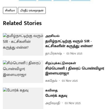
சினிமா
பிரதீப் ரங்கநாதன்
Related Stories
அரசியல்
தமிழ்நாட்டிற்கு வரும் SIR -
கட்சிகளின் கருத்து என்ன?
தா.பிரகாஷ்
03 Nov 2025
சிறப்புக்கட்டுரைகள்
சிம்பொனி | திரைப் பொன்விழா|
இளையராஜா
சுகதேவ்
03 Nov 2025
கவிதை
போர்க் கதவு
அறிவுமதி
03 Nov 2025