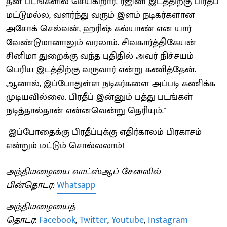
தன் படங்களில் செய்கிறார். ரஜினி இடத்திற்கு பிரதீப்
மட்டுமல்ல, வளர்ந்து வரும் இளம் நடிகர்களான
அசோக் செல்வன், ஹரிஷ் கல்யாண் என யார்
வேண்டுமானாலும் வரலாம். சிவகார்த்திகேயன்
சினிமா துறைக்கு வந்த புதிதில் அவர் நிச்சயம்
பெரிய இடத்திற்கு வருவார் என்று கணித்தேன்.
ஆனால், இப்போதுள்ள நடிகர்களை அப்படி கணிக்க
முடியவில்லை. பிரதீப் இன்னும் பத்து படங்கள்
நடித்தால்தான் என்னவென்று தெரியும்."
இப்போதைக்கு பிரதீப்புக்கு எதிர்காலம் பிரகாசம்
என்றும் மட்டும் சொல்லலாம்!
அந்திமழையை வாட்ஸ்ஆப் சேனலில்
பின்தொடர:
Whatsapp
அந்திமழையைத்
தொடர
:
Facebook
,
Twitter
,
Youtube
,
Instagram