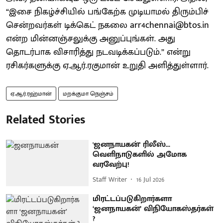
“இசை நிகழ்ச்சியில் பங்கேற்க முடியாமல் திரும்பிச்
சென்றவர்கள் டிக்கெட் நகலை arr4chennai@btos.in
என்ற மின்னஞ்சலுக்கு அனுப்புங்கள். அது
தொடர்பாக விசாரித்து நடவடிக்கப்படும்.” என்று
ரசிகர்களுக்கு ஏ.ஆர்.ரகுமான் உறுதி அளித்துள்ளார்.
ஏ.ஆர்.ரஹ்மான்
மறக்குமா நெஞ்சம்
Related Stories
'ஜனநாயகன்' ரிலீஸ்...
வெளிநாடுகளில் அமோக
வரவேற்பு!
Staff Writer
16 Jul 2026
மிரட்டப்படுகிறார்களா
‘ஜனநாயகன்’ விநியோகஸ்தர்கள்
?