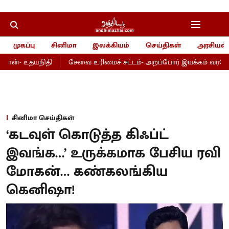
முகப்பு
சினிமா
இலக்கியம்
செய்திகள்
அரசியல்
ான்- உதயநிதி
சேவை உரிமைச் சட்டம்- அறப்போர் இயக்கம் வரவேற்பு
சினிமா செய்திகள்
‘கடவுள் கொடுத்த கிஃப்ட்
இவங்க…’ உருக்கமாக பேசிய ரவி
மோகன்… கண்கலங்கிய
கெனிஷா!