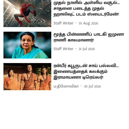
முதல் நாளில் அள்ளிய வசூல்...
சாதனை படைத்த முதல்
ஹாலிவுட் படம் ஸ்பைடர்மேன்!
Staff Writer
01 Aug 2026
மூத்த பின்னணிப் பாடகி ஜமுனா
ராணி காலமானார்!
Staff Writer
31 Jul 2026
ரன்பீர் கபூருடன் சாய் பல்லவி...
இணையத்தைக் கலக்கும்
இராமாயணா டிரெய்லர்!
ம.தினோவிகா
30 Jul 2026