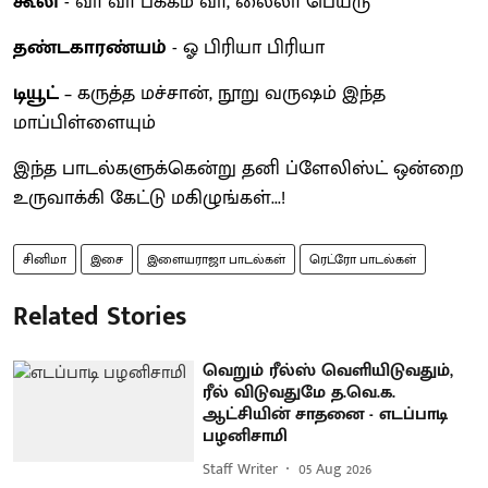
கூலி
- வா வா பக்கம் வா, லைலா பெயரு
தண்டகாரண்யம்
- ஓ பிரியா பிரியா
டியூட்
– கருத்த மச்சான், நூறு வருஷம் இந்த
மாப்பிள்ளையும்
இந்த பாடல்களுக்கென்று தனி ப்ளேலிஸ்ட் ஒன்றை
உருவாக்கி கேட்டு மகிழுங்கள்...!
சினிமா
இசை
இளையராஜா பாடல்கள்
ரெட்ரோ பாடல்கள்
Related Stories
வெறும் ரீல்ஸ் வெளியிடுவதும்,
ரீல் விடுவதுமே த.வெ.க.
ஆட்சியின் சாதனை - எடப்பாடி
பழனிசாமி
Staff Writer
05 Aug 2026