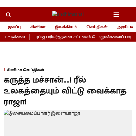
முகப்பு
சினிமா
இலக்கியம்
செய்திகள்
அரசியல்
டவடிக்கை!
யுபிஐ பரிவர்த்தனை கட்டணம் பொதுமக்களைப் பாதிக்காத
சினிமா செய்திகள்
கருத்த மச்சான்....! ரீல்
உலகத்தையும் விட்டு வைக்காத
ராஜா!