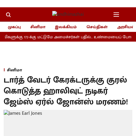
முகப்பு
சினிமா
இலக்கியம்
செய்திகள்
அரசியல்
்விகளுக்கு 172-க்கு மட்டுமே அமைச்சர்கள் பதில்... உண்மையைப் போட்டு
சினிமா
டார்த் வேடர் கேரக்டருக்கு குரல்
கொடுத்த ஹாலிவுட் நடிகர்
ஜேம்ஸ் ஏர்ல் ஜோன்ஸ் மரணம்!