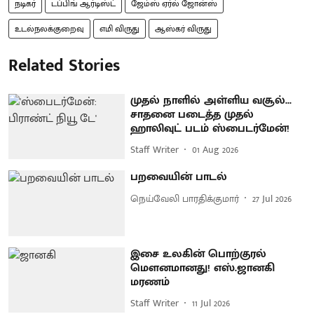
நடிகர்
டப்பிங் ஆர்டிஸ்ட்
ஜேம்ஸ் ஏர்ல் ஜோன்ஸ்
உடல்நலக்குறைவு
எமி விருது
ஆஸ்கர் விருது
Related Stories
முதல் நாளில் அள்ளிய வசூல்...
சாதனை படைத்த முதல்
ஹாலிவுட் படம் ஸ்பைடர்மேன்!
Staff Writer
01 Aug 2026
பறவையின் பாடல்
நெய்வேலி பாரதிக்குமார்
27 Jul 2026
இசை உலகின் பொற்குரல்
மெளனமானது! எஸ்.ஜானகி
மரணம்
Staff Writer
11 Jul 2026