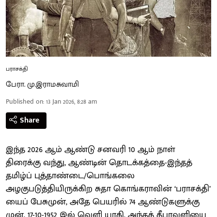
பராசக்தி
பேரா. மு.இராமசுவாமி
Published on
:
13 Jan 2026, 8:28 am
Share
இந்த 2026 ஆம் ஆண்டு சனவரி 10 ஆம் நாள்
திரைக்கு வந்து, ஆண்டின் தொடக்கத்தை-இந்தத்
தமிழ்ப் புத்தாண்டை/பொங்கலை
அழகுபடுத்தியிருக்கிற சுதா கொங்கராவின் ‘பராசக்தி’
யைப் பேசுமுன், அதே பெயரில் 74 ஆண்டுகளுக்கு
முன், 17-10-1952 இல் வெளி யாகி, அந்தத் தீபாவளியை