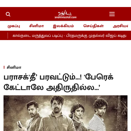
முகப்பு
சினிமா
இலக்கியம்
செய்திகள்
அரசியல்
நடை மருத்துவப் படிப்பு - பிரதமருக்கு முதல்வர் விஜய் கடிதம்
யூட்டி
சினிமா
பராசக்'தீ’ பரவட்டும்...! 'பேரெக்
கேட்டாலே அதிருதில்ல...’