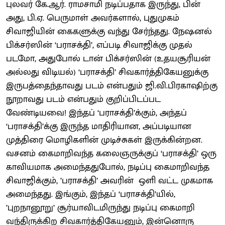
புலவர் கே.ஆர். ராமசாமி நடிப்பதாக இருந்து, பின்
அது, பி.ஏ. பெருமாள் அவர்களால், புதுமுகம்
சிவாஜியின் கைகளுக்கு வந்து சேர்ந்தது. நேஷனல்
பிக்சர்ஸின் ‘பராசக்தி’, எப்படி சிவாஜிக்கு முதல்
படமோ, அதுபோல் டான் பிக்சர்ஸின் (உதயசூரியன்
அல்லது விடியல்) ‘பராசக்தி’ சிவகார்த்திகேயனுக்கு
இருபத்தைந்தாவது படம் என்பதும் ஜி.வி.பிரகாஷிற்கு
நூறாவது படம் என்பதும் குறிப்பிடப்பட
வேண்டியவை! இந்தப் ‘பராசக்தி’க்கும், அந்தப்
‘பராசக்தி’க்கு இருந்த மாதிரியான, அப்படியான
முத்திரை மொழிகளின் முடிச்சுகள் இருக்கின்றன.
வசனம் கைமாறிவந்த கலைஞருக்குப் ‘பராசக்தி’ ஒரு
காவியமாக அமைந்ததுபோல், நடிப்பு கைமாறிவந்த
சிவாஜிக்கும், ’பராசக்தி’ அவரின் ஒளி வட்ட முகமாக
அமைந்தது. இங்கும், இந்தப் ‘பராசக்தி’யில்,
’புறநானூறு’ சூர்யாவிடமிருந்து நடிப்பு கைமாறி
வந்திருக்கிற சிவகார்த்திகேயனும், இன்னொரு