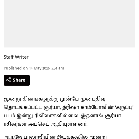
Staff Writer
Published on
:
14 May 2026, 5:54 am
Share
மூன்று தினங்களுக்கு முன்பே முன்பதிவு
தொடங்கப்பட்ட சூர்யா, த்ரிஷா காம்போவின் ‘கருப்பு’
படம் இன்று ரிலீஸாகவில்லை. இதனால் சூர்யா
ரசிகர்கள் அப்செட் ஆகியுள்ளனர்.
ஆர்.ஜே.பாலாஜியின் இயக்கத்தில் மூன்று