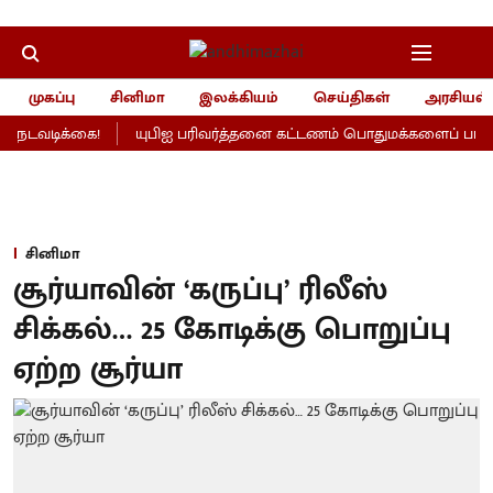
முகப்பு
சினிமா
இலக்கியம்
செய்திகள்
அரசியல்
நடவடிக்கை!
யுபிஐ பரிவர்த்தனை கட்டணம் பொதுமக்களைப் பாதிக்கா
சினிமா
சூர்யாவின் ‘கருப்பு’ ரிலீஸ்
சிக்கல்… 25 கோடிக்கு பொறுப்பு
ஏற்ற சூர்யா