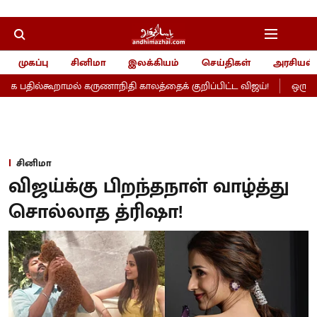
முகப்பு
சினிமா
இலக்கியம்
செய்திகள்
அரசியல்
 பதில்கூறாமல் கருணாநிதி காலத்தைக் குறிப்பிட்ட விஜய்!
ஒரு நல்
சினிமா
விஜய்க்கு பிறந்தநாள் வாழ்த்து
சொல்லாத த்ரிஷா!