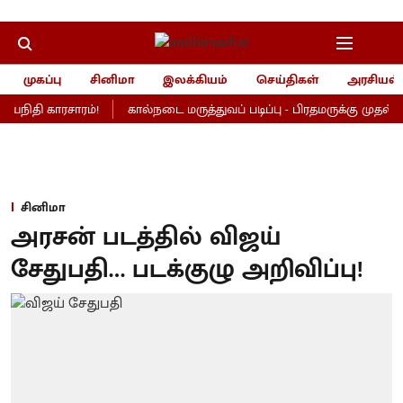
முகப்பு
சினிமா
இலக்கியம்
செய்திகள்
அரசியல்
தயநிதி காரசாரம்!
கால்நடை மருத்துவப் படிப்பு - பிரதமருக்கு முதல்வர்
சினிமா
அரசன் படத்தில் விஜய்
சேதுபதி… படக்குழு அறிவிப்பு!