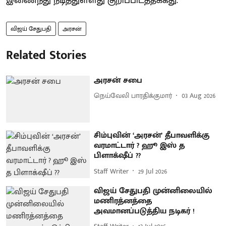
இணைந்து நடித்துள்ளது குறிப்பிடத்தக்கது.
விஜய் சேதுபதி
அரசன்
Related Stories
அரசன் சபை
நெய்வேலி பாரதிக்குமார்
03 Aug 2026
சிம்புவின் ‘அரசன்’ தீபாவளிக்கு
வரமாட்டார் ? ஹூ இஸ் த
பிளாக்‌ஷீப் ??
Staff Writer
29 Jul 2026
விஜய் சேதுபதி முன்னிலையில்
மணிரத்னத்தை
அவமானப்படுத்திய நடிகர் !