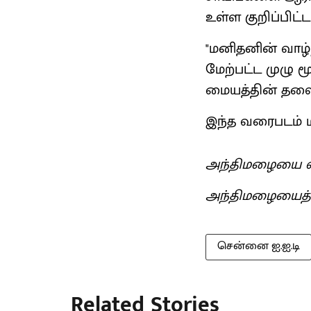
உள்ள குறிப்பிட்ட
"மனிதனின் வாழ்ந
மேற்பட்ட முழு
மையத்தின் தலைவ
இந்த வரைபடம் மர
அந்திமழையை வ
அந்திமழையைத
சென்னை ஐ.ஐ.டி
Related Stories