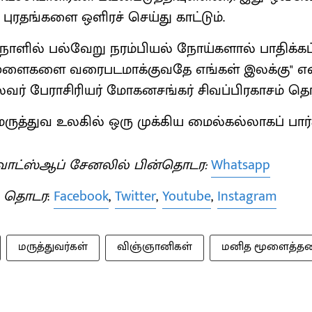
 புரதங்களை ஒளிரச் செய்து காட்டும்.
ாளில் பல்வேறு நரம்பியல் நோய்களால் பாதிக்கப்பட
 மூளைகளை வரைபடமாக்குவதே எங்கள் இலக்கு" என
ர் பேராசிரியர் மோகனசங்கர் சிவப்பிரகாசம் தெரி
ுத்துவ உலகில் ஒரு முக்கிய மைல்கல்லாகப் பார்க
ாட்ஸ்ஆப் சேனலில் பின்தொடர:
Whatsapp
் தொடர
:
Facebook
,
Twitter
,
Youtube
,
Instagram
மருத்துவர்கள்
விஞ்ஞானிகள்
மனித மூளைத்தண