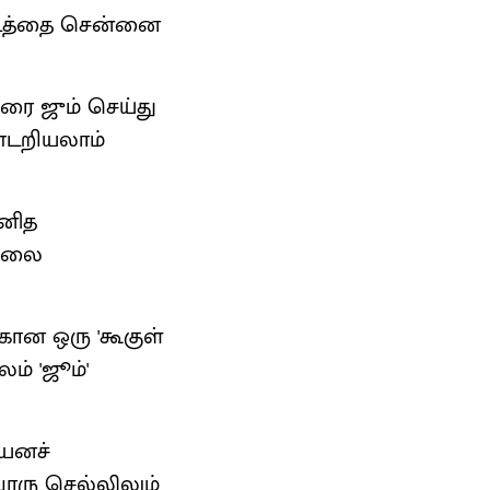
ைபடத்தை சென்னை
ரை ஜும் செய்து
ண்டறியலாம்
மனித
ுநிலை
கான ஒரு 'கூகுள்
் 'ஜூம்'
யனச்
ொரு செல்லிலும்