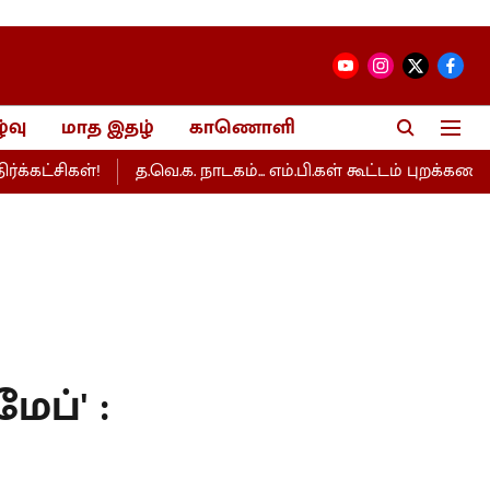
்வு
மாத இதழ்
காணொளி
ட்சிகள்!
த.வெ.க. நாடகம்... எம்.பி.கள் கூட்டம் புறக்கணிப்பு- தி
ப்' :