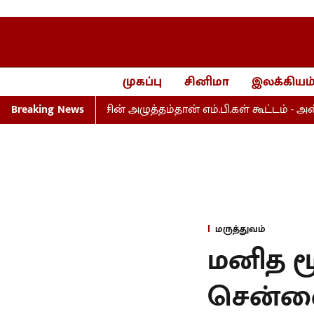
முகப்பு
சினிமா
இலக்கியம
 அறிய காங்கிரசின் அழுத்தம்தான் எம்.பி.கள் கூட்டம் - அன்பு
Breaking News
மருத்துவம்
மனித மூ
சென்னை