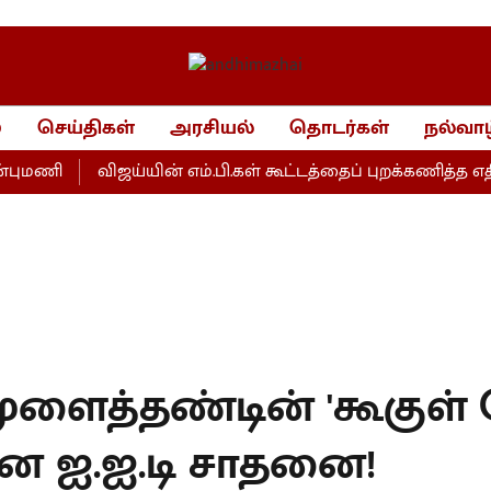
்
செய்திகள்
அரசியல்
தொடர்கள்
நல்வாழ
மணி
விஜய்யின் எம்.பி.கள் கூட்டத்தைப் புறக்கணித்த எதிர்க்க
ளைத்தண்டின் 'கூகுள் மே
 ஐ.ஐ.டி சாதனை!