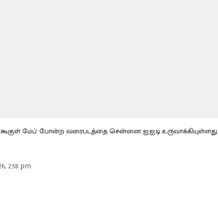
கூகுள் மேப்' போன்ற வரைபடத்தை சென்னை ஐ.ஐ.டி உருவாக்கியுள்ளது.
26, 2:58 pm