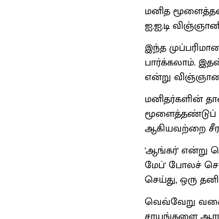
மனித மூளைத்தண
ஐ.ஐ.டி விஞ்ஞானி
இந்த முப்பரிம
பார்க்கலாம். இ
என்று விஞ்ஞானி
மனிதர்களின் தா
மூளைத்தண்டுப் ப
ஆகியவற்றை சீர
'ஆங்கர்' என்று 
மேப்' போலச் செ
செய்து, ஒரு தனி
வெவ்வேறு வகை
சாயங்களை ஆராய்