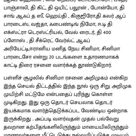
பாஞ்சாலி, தி கிட், தி ஒயிட் பலூன் , போன்யோ, தி
சாங் ஆஃப் த ஸீ, ஹெய்தி , கிகுஜிரோ,தி கலர் ஆப்
பாரடைஸ், வஜ்தா, ஃபைண்டிங் நிமோ, ஈ.டி தி
எக்ஸ்ட்ரா டெரஸ்ட்ரியல், வேல் ரைடர், தி 400
ப்ளோஸ் , தி சீக்ரெட் வேர்ல்ட் ஆஃப்
அரியேட்டி,ஈரானிய மனித நேய சினிமா, சினிமா
பாரடைசோ என்று 20 படங்களை உதாரணமாகக்
காட்டி திரை ரசனை வளர்க்கத் தூண்டுகிறார்.
பள்ளிச் சூழலில் சினிமா ரசனை அறிமுகம் என்கிற
இந்த செயல் திட்டத்தில் இந்த நூல் ஒரு சிறு அறிமுக
முயிற்சி மட்டுமே என்பதைப் புரிந்து கொள்ள
முடிகிறது. இது ஒரு தொடர் செயலாக தொடர்
இயக்கமாக வளர்த்தெடுக்கப்பட வேண்டிய ஒன்றாக
இருக்கிறது . அப்படி வளர்வதன் முதல் பல்வேறு
தவறான கற்பிதங்களிலிருந்தும் மாயையிலிருந்தும்
மாணவர்களை மீட்டெடுத்து நல்வழிப்படுத்த முடியும்.