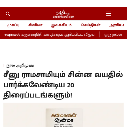
முகப்பு
சினிமா
இலக்கியம்
செய்திகள்
அரசியல்
ூறாமல் கருணாநிதி காலத்தைக் குறிப்பிட்ட விஜய்!
ஒரு நல்ல தொடக்
நூல் அறிமுகம்
சீனு ராமசாமியும் சின்ன வயதில்
பார்க்கவேண்டிய 20
திரைப்படங்களும்!