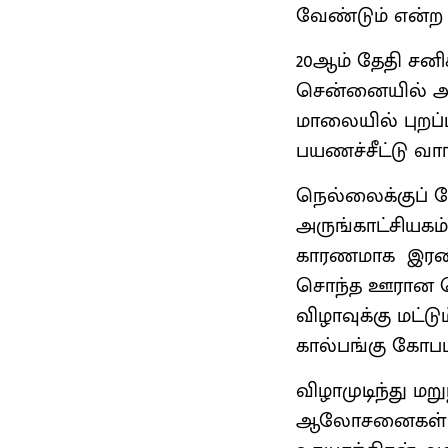
வேண்டும் என்ற
20ஆம் தேதி சனி
சென்னையில் அலு
மாலையில் புறப்ப
பயணச்சீட்டு வா
நெல்லைக்குப் 
அருங்காட்சியகம
காரணமாக இரண்ட
சொந்த ஊரான நெ
விழாவுக்கு மட்டும
கால்பங்கு கோபம
விழாமுடிந்து ம
ஆலோசனைகள் வழ