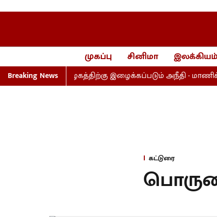
முகப்பு
சினிமா
இலக்கியம
சோதா தமிழகத்திற்கு இழைக்கப்படும் அநீதி - மாணிக்கம் தா
Breaking News
கட்டுரை
பொருந