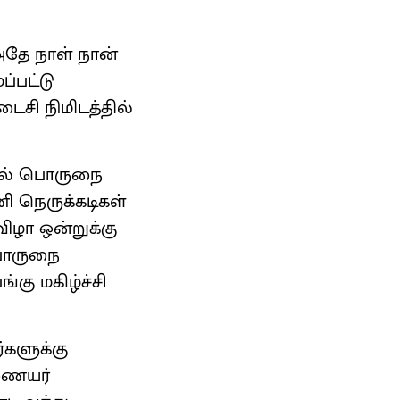
அதே நாள் நான்
்பட்டு
டைசி நிமிடத்தில்
யில் பொருநை
ி நெருக்கடிகள்
ிழா ஒன்றுக்கு
பொருநை
ங்கு மகிழ்ச்சி
்களுக்கு
ணையர்