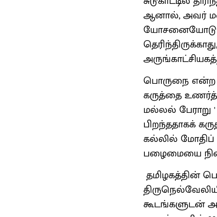
சுடுகாட்டில் திர
ஆனால், அவர் மன
யோசனையோடு நின
தெரிந்திருக்கா
அருங்காட்சியகத்
பொருநை என்ற ச
கருத்தை உணர்த்
மல்லல் பேராறு
பிறந்ததாகக் கர
கல்லில் மோதிப்
பழைமையை நிலைநி
தமிழகத்தின் ப
திருநெல்வேலியில்
கூடங்களுடன் அ