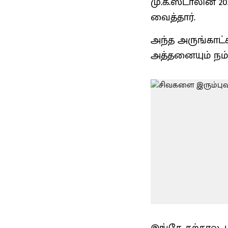
மு.க.ஸ்டாலின் 2
வைத்தார்.
அந்த அருங்காட்
அத்தனையும் நம் 
இங்கே கற்கால, ப