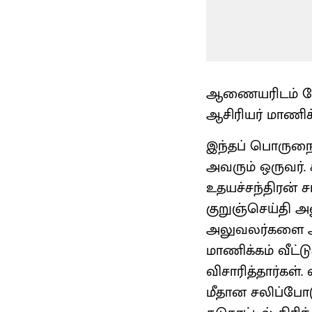
ஆணையரிடம் பேசி
ஆசிரியர் மாணிக்க
இந்தப் பொருநை
அவரும் ஒருவர
உதயச்சந்திரன் 
குறுஞ்செய்தி அ
அலுவலர்களை ஆசி
மாணிக்கம் வீட்ட
விசாரித்தார்கள்
மீதான சலிப்போட