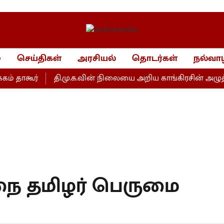
்
செய்திகள்
அரசியல்
தொடர்கள்
நல்வாழ
கூர்
தி.மு.க.வின் நிலையை அறிய காங்கிரசின் அழுத்தம்தான
ை தமிழர் பெருமை