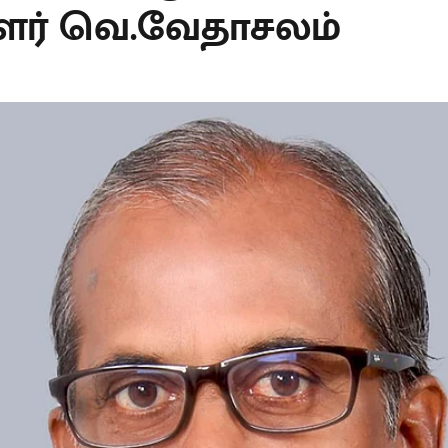
ர் வெ.வேதாசலம்