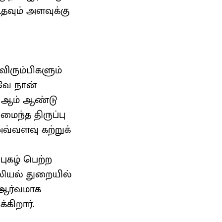
உதவும் அளவுக்கு
விரும்பிகளும்
னவே நான்
74 ஆம் ஆண்டு
மைந்த திருப்பு
வ்வளவு கற்றுக்
புகழ் பெற்ற
்லியல் துறையில்
க ஆர்வமாக
கிறார்.