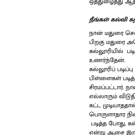
ஒத்துழைத்து ஆத
நீங்கள் கல்வி க
நான் மதுரை சென
பிறகு மதுரை அமெ
கல்லூரியில் பட
உணர்ந்தேன்.
கல்லூரிப் படிப்ப
பிள்ளைகள் படித்
சிரமப்பட்டார். ந
எல்லாரும் விடுதி
கட்ட முடியாததால்
பொருளாதார நிலை
படித்த போது, கல
என்று ஆசை இருந