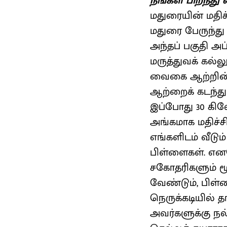
நீங்கள் பிறந்து
மதுரையின் மதிச்
மதுரை பேருந்து
அந்தப் பகுதி அ
மருத்துவக் கல்ல
வைகை ஆற்றின் வ
ஆற்றைக் கடந்த
இப்போது 30 கிலோ
அங்கமாக மதிச்சிய
எங்களிடம் வீடும
பிள்ளைகள். எனவ
சகோதரிகளும் மூ
வேண்டும், பிள
நெருக்கடியில் த
அவர்களுக்கு நல்