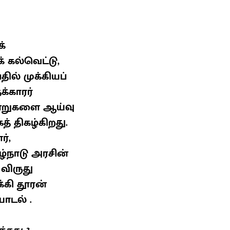
்
் கல்வெட்டு,
ில் முக்கியப்
்காரர்
ன்றுகளை ஆய்வு
் திகழ்கிறது.
்,
்நாடு அரசின்
விருது
்கி தூரன்
ாடல் .