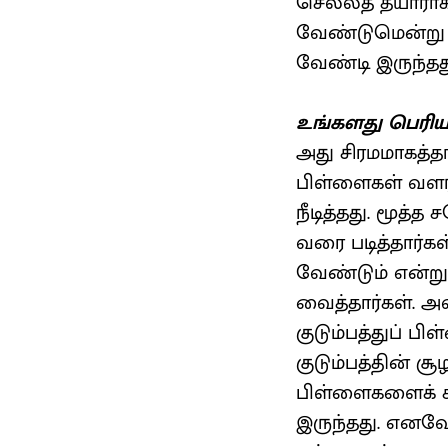
செல்லத் தயாராக
வேண்டுமென்று அ
வேண்டி இருந்தத
உங்களது பெரிய 
அது சிரமமாகத்த
பிள்ளைகள் வளர்
நீடித்தது. மூத்
வரை படித்தார்க
வேண்டும் என்று
வைத்தார்கள். அ
குடும்பத்துப் 
குடும்பத்தின் 
பிள்ளைகளைக் க
இருந்தது. எனவே 