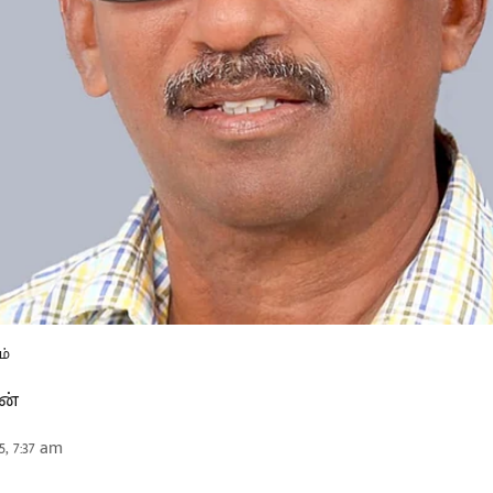
ம்
ன்
5, 7:37 am