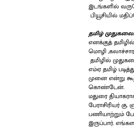
இடங்களில் வருவே
பியூசியில் மதி
தமிழ் முதுகலைப் 
எனக்குத் தமிழி
மொழி ,கலாச்சார
தமிழில் முதுகல
எம்ஏ தமிழ் படித
முனை என்று கூற
கொண்டேன்.
மதுரை தியாகராசர
பேராசிரியர் கு
பணியாற்றும் போ
இருப்பார். எங்