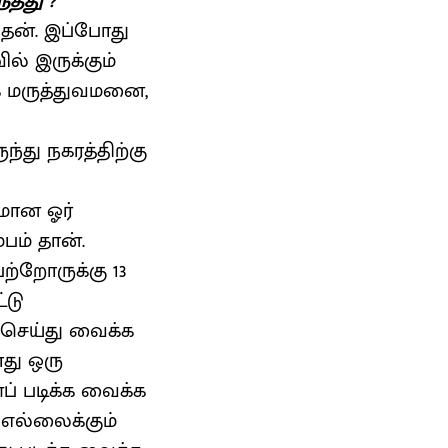
்தது ?
தேன். இப்போது
ல் இருக்கும்
கே மருத்துவமனை,
து நகரத்திற்கு
யமான ஓர்
்பம் தான்.
ற்றோருக்கு 13
்டு
 செய்து வைக்க
து ஒரு
ப் படிக்க வைக்க
 எல்லைக்கும்