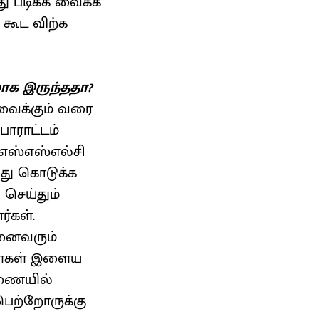
ு படிக்க வைக்க
 கூட விற்க
மாக இருந்ததா?
 வைக்கும் வரை
போராட்டம்
 எஸ்எஸ்எல்சி
்து கொடுக்க
 செய்தும்
்கள்.
அனைவரும்
்ளைகள் இளைய
ரணையில்
 பெற்றோருக்கு