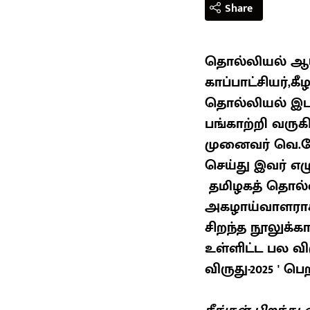
Share
தொல்லியல் ஆய்
காப்பாட்சியர்,க
தொல்லியல் இடங்
பங்காற்றி வருக
முனைவர் வெ.வே
செய்து இவர் எ
தமிழகத் தொல்ல
அகழாய்வாளராகப
சிறந்த நூலுக்
உள்ளிட்ட பல வி
விருது-2025 ' 