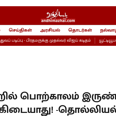
்
செய்திகள்
அரசியல்
தொடர்கள்
நல்வாழ
ிப்பு - பிரதமருக்கு முதல்வர் விஜய் கடிதம்
யூட்டியூபர் ப
றில் பொற்காலம் இருண
 கிடையாது! -தொல்லியல