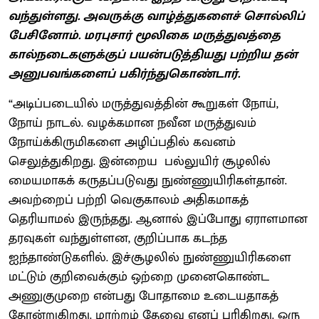
வந்துள்ளது. அவருக்கு வாழ்த்துகளைச் சொல்லிப்
பேசினோம். மரபுசார் மூலிகை மருத்துவத்தை
கால்நடைகளுக்குப் பயன்படுத்தியது பற்றிய தன்
அனுபவங்களைப் பகிர்ந்துகொண்டார்.
“அடிப்படையில் மருத்துவத்தின் கூறுகள் நோய்,
நோய் நாடல். வழக்கமான நவீன மருத்துவம்
நோய்க்கிருமிகளை அழிப்பதில் கவனம்
செலுத்துகிறது. இன்றைய பல்லுயிர் சூழலில்
மையமாகக் கருதப்படுவது நுண்ணுயிரிகள்தான்.
அவற்றைப் பற்றி வெகுகாலம் அதிகமாகத்
தெரியாமல் இருந்தது. ஆனால் இப்போது ஏராளமான
தரவுகள் வந்துள்ளன, குறிப்பாக கடந்த
ஐந்தாண்டுகளில். இச்சூழலில் நுண்ணுயிரிகளை
மட்டும் குறிவைக்கும் ஒற்றை முனைகொண்ட
அணுகுமுறை என்பது போதாமை உடையதாகத்
தோன்றுகிறது. மாற்றம் தேவை எனப் புரிகிறது. ஒரு