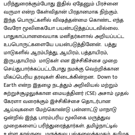
பரிந்துரைக்கும்போது இதில் ஏதேனும் பிரச்னை
வருமா என்ற கேள்விதான் பிரதானமாக நிற்கும்.
இந்த பொருட்களில் விஷத்தன்மை கொண்ட எந்த
வேரோ மூலிகையோ பயன்படுத்தப்படவில்லை.
பாதுகாப்பானவையாக மனிதர்களால் அறியப்பட்ட
உபபொருட்களையே பயன்படுத்தினேன். பத்து
மாடுகளில் ஆரம்பித்து, ஆயிரம், பத்தாயிரம்,
இருபதாயிரம் மாடுகள் என இச்சிகிச்சை முறை
செய்துபார்க்கப்பட்டபோது நமக்கு வெற்றிக்கான
மிகப்பெரிய தரவுகள் கிடைக்கின்றன. Down to
Earth என்ற இதழை நடத்தும் அறிவியல் மற்றும்
சுற்றுச்சூழலுக்கான மையத்தினர் (CSE) அசாம் முதல்
கேரளா வரைக்கும் இச்சிகிச்சை தொடர்பான
ஆய்வுகளை மேற்கொண்டு பன்னாட்டு மாநாடு
ஒன்றில் இந்த பாரம்பரிய மூலிகை மருத்துவ
முறைகளைப் பரிந்துரைத்தார்கள். தமிழ்நாட்டில்
உள்ள கால்நடை மருத்துவ பல்கலைக்கழகம், தமிழக