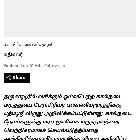
பேராசிரியர் புண்ணியமூர்த்தி
மதிமலர்
Published on
:
03 Feb 2026, 11:27 am
Share
தஞ்சாவூரில் வசிக்கும் ஓய்வுபெற்ற கால்நடை
மருத்துவப் பேராசிரியர் புண்ணியமூர்த்திக்கு
பத்மஸ்ரீ விருது அறிவிக்கப்பட்டுள்ளது. கால்நடை
நோய்களுக்கு மரபு மூலிகை மருத்துவத்தை
வெற்றிகரமாகச் செயல்படுத்தியதை
அங்கீகரிக்கும் விதமாக இந்த விருது அறிவிப்பு