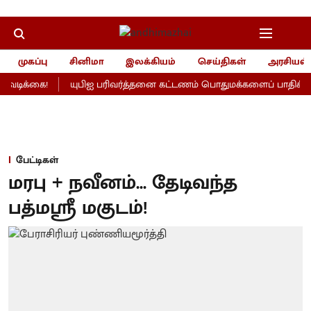
முகப்பு
சினிமா
இலக்கியம்
செய்திகள்
அரசியல்
ிக்கை!
யுபிஐ பரிவர்த்தனை கட்டணம் பொதுமக்களைப் பாதிக்காதாமே
பேட்டிகள்
மரபு + நவீனம்... தேடிவந்த
பத்மஸ்ரீ மகுடம்!