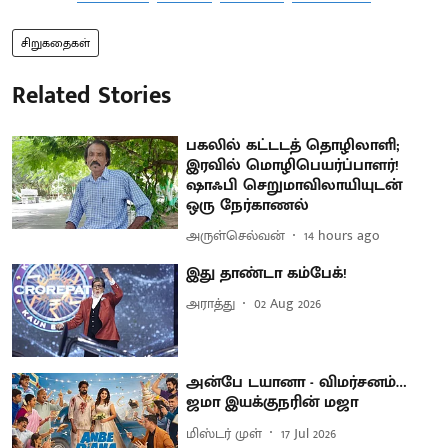
சிறுகதைகள்
Related Stories
பகலில் கட்டடத் தொழிலாளி;
இரவில் மொழிபெயர்ப்பாளர்!
ஷாஃபி செறுமாவிலாயியுடன்
ஒரு நேர்காணல்
அருள்செல்வன்
14 hours ago
இது தாண்டா கம்பேக்!
அராத்து
02 Aug 2026
அன்பே டயானா - விமர்சனம்…
ஜமா இயக்குநரின் மஜா
மிஸ்டர் முள்
17 Jul 2026