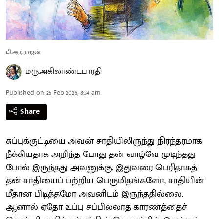
பி.ஆர்.ராஜன்
மரு.அகிலாண்டபாரதி
Published on
:
25 Feb 2026, 8:34 am
Share
சுப்புக்குட்டியை அவன் சாதியிலிருந்து நிரந்தரமாக
நீக்கியதாக அறிந்த போது தன் வாழ்வே முடிந்தது
போல் இருந்தது அவனுக்கு. இதுவரை பெரிதாகத்
தன் சாதியைப் பற்றிய பெருமிதங்களோ, சாதியின்
மீதான பிடித்தமோ அவனிடம் இருந்ததில்லை.
ஆனால் ஏதோ உப்பு சப்பில்லாத காரணத்தைச்