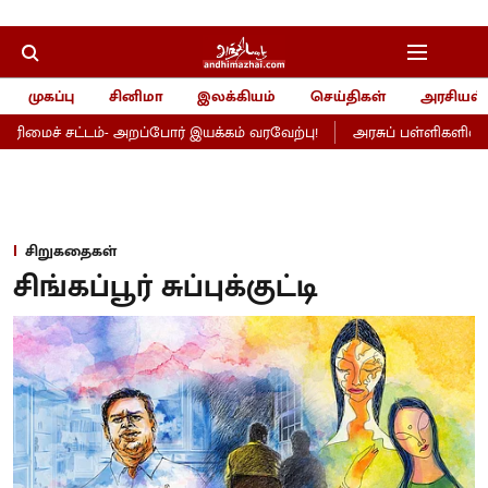
முகப்பு
சினிமா
இலக்கியம்
செய்திகள்
அரசியல்
ட்டம்- அறப்போர் இயக்கம் வரவேற்பு!
அரசுப் பள்ளிகளில் சூப்பர் கி
சிறுகதைகள்
சிங்கப்பூர் சுப்புக்குட்டி