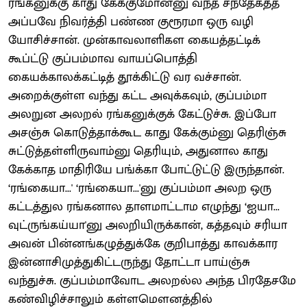
ரங்கனுக்கு காது கேக்குமோன்னு வந்த சந்தேகத்த
அப்பவே நிவர்த்தி பண்ண குரூரமா ஒரு வழி
யோசிச்சான். முன்காவலாளிகள கையத்தட்டிக்
கூப்ட்டு குப்பம்மாவ வாயப்பொத்தி
கையக்காலக்கட்டித் தூக்கிட்டு வர வச்சான்.
அறைக்குள்ள வந்து கட்ட அவுக்கவும், குப்பம்மா
அலறுன அலறல் ரங்கனுக்குக் கேட்டுச்சு. இப்போ
அசஞ்சு கொடுத்தாக்கூட காது கேக்கும்னு தெரிஞ்சு
சுட்டுத்தள்ளிருவாம்னு தெரியும், அதுனால காது
கேக்காத மாதிரியே பங்க்கா போட்டுட்டு இருந்தான்.
‘ரங்கையா...' ‘ரங்கையா...'னு குப்பம்மா அலற ஒரு
கட்டத்துல ரங்கனால தாளமாட்டாம எழுந்து ‘ஐயா...
வுட்ருங்கய்யா'னு அலறியிருக்கான், கத்தவும் சரியா
அவன் பின்னங்கழுத்துக்கே குறிபாத்து காவக்கார
இன்னாசிமுத்துகிட்டருந்து தோட்டா பாய்ஞ்சு
வந்துச்சு. குப்பம்மாவோட அலறல்ல அந்த பிரதேசமே
கண்விழிச்சாலும் கள்ளமௌனத்தில்