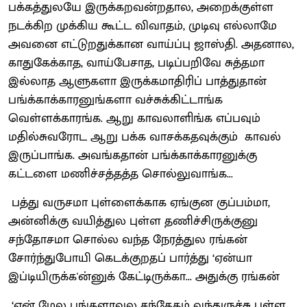
பக்கத்துலயே இருக்கறவன்றதால, அறைக்குள்ள
நடக்கிற முக்கிய கூட்ட விவாதம், முடிவு எல்லாமே
அவனை எட்டுறதுக்கான வாய்ப்பு ஜாஸ்தி. அதனால,
காதுகேக்காத, வாய்பேசாத, படிப்பறிவே சுத்தமா
இல்லாத ஆளுகளா இருக்கமாதிரிப் பாத்துதான்
பங்க்காக்காரனுங்களா வச்சுக்கிட்டாங்க
வெள்ளக்காரங்க. ஆறு காவலாளிங்க எப்பவும்
மதில்சுவரோட ஆறு பக்க வாசக்கதவுக்கும் காவல்
இருப்பாங்க. அவங்கதான் பங்க்காக்காரனுக்கு
கட்டளை மணிச்சத்தத்த சொல்லுவாங்க...
பத்து வருசமா புள்ளைக்காக ஏங்குன குப்பம்மா,
அன்னிக்கு வயித்துல புள்ள தணிச்சிருக்குனு
சந்தோசமா சொல்ல வந்த நேரத்துல ரங்கன்
சோர்ந்துபோயி கெடக்குறதப் பார்த்து ‘ஏன்யா
இப்டியிருக்க'ன்னுக் கேட்டிருக்கா... அதுக்கு ரங்கன்
‘என் மேல பங்களாவுல சந்தேகம் வந்துருச்சு புள்ள...