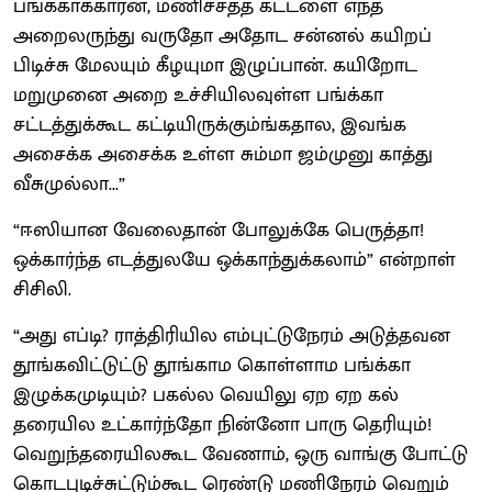
பங்க்காக்காரன், மணிச்சத்த கட்டளை எந்த
அறைலருந்து வருதோ அதோட சன்னல் கயிறப்
பிடிச்சு மேலயும் கீழயுமா இழுப்பான். கயிறோட
மறுமுனை அறை உச்சியிலவுள்ள பங்க்கா
சட்டத்துக்கூட கட்டியிருக்கும்ங்கதால, இவங்க
அசைக்க அசைக்க உள்ள சும்மா ஜம்முனு காத்து
வீசுமுல்லா...”
“ஈஸியான வேலைதான் போலுக்கே பெருத்தா!
ஒக்கார்ந்த எடத்துலயே ஒக்காந்துக்கலாம்” என்றாள்
சிசிலி.
“அது எப்டி? ராத்திரியில எம்புட்டுநேரம் அடுத்தவன
தூங்கவிட்டுட்டு தூங்காம கொள்ளாம பங்க்கா
இழுக்கமுடியும்? பகல்ல வெயிலு ஏற ஏற கல்
தரையில உட்கார்ந்தோ நின்னோ பாரு தெரியும்!
வெறுந்தரையிலகூட வேணாம், ஒரு வாங்கு போட்டு
கொடபுடிச்சுட்டும்கூட ரெண்டு மணிநேரம் வெறும்