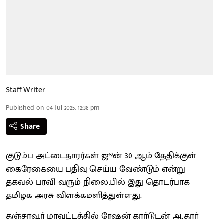
Staff Writer
Published on
:
04 Jul 2025, 12:38 pm
Share
குடும்ப அட்டைதாரர்கள் ஜூன் 30 ஆம் தேதிக்குள்
கைரேகையை பதிவு செய்ய வேண்டும் என்று
தகவல் பரவி வரும் நிலையில் இது தொடர்பாக
தமிழக அரசு விளக்கமளித்துள்ளது.
தஞ்சாவூர் மாவட்டத்தில் ரேஷன் கார்டுடன் ஆதார்