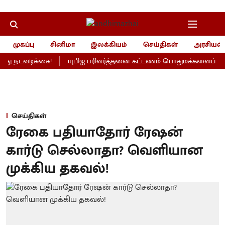
முகப்பு
சினிமா
இலக்கியம்
செய்திகள்
அரசியல்
ு நடவடிக்கை!
யுபிஐ பரிவர்த்தனை கட்டணம் பொதுமக்களைப் பாதிக
செய்திகள்
ரேகை பதியாதோர் ரேஷன்
கார்டு செல்லாதா? வெளியான
முக்கிய தகவல்!