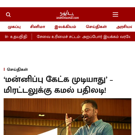
முகப்பு
சினிமா
இலக்கியம்
செய்திகள்
அரசியல்
்- உதயநிதி
சேவை உரிமைச் சட்டம்- அறப்போர் இயக்கம் வரவேற்பு!
செய்திகள்
‘மன்னிப்பு கேட்க முடியாது’ –
மிரட்டலுக்கு கமல் பதிலடி!