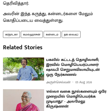
தெரிவித்தார்.
அவரின் இந்த கருத்து, கன்னடர்களை மேலும்
கொதிப்படைய வைத்துள்ளது.
கர்நாடகா
கமல்ஹாசன்
கன்னடம்
தக் லைஃப்
Related Stories
பகலில் கட்டடத் தொழிலாளி;
இரவில் மொழிபெயர்ப்பாளர்!
ஷாஃபி செறுமாவிலாயியுடன்
ஒரு நேர்காணல்
அருள்செல்வன்
05 Aug 2026
'எல்லா வகை நூல்களையும் ஒரே
முறையில் மொழிபெயர்க்க
முடியாது!' - அலமேலு
கிருஷ்ணன்