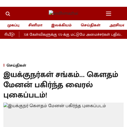
முகப்பு
சினிமா
இலக்கியம்
செய்திகள்
அரசியல்
ளியீடு!
728 கேள்விகளுக்கு 172-க்கு மட்டுமே அமைச்சர்கள் பதில்..
செய்திகள்
இயக்குநர்கள் சங்கம்… கெளதம்
மேனன் பகிர்ந்த வைரல்
புகைப்படம்!