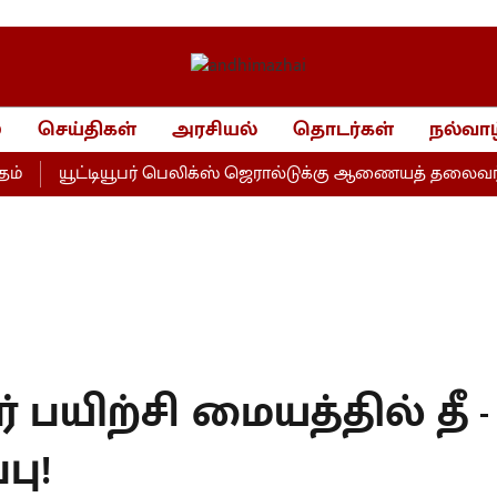
்
செய்திகள்
அரசியல்
தொடர்கள்
நல்வாழ
யூட்டியூபர் பெலிக்ஸ் ஜெரால்டுக்கு ஆணையத் தலைவர் பத
பயிற்சி மையத்தில் தீ - 
பு!