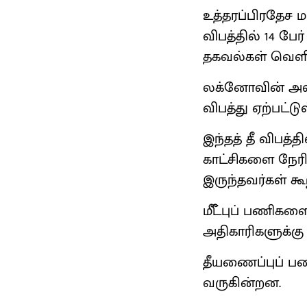
உத்தரப்பிரதேச ம
விபத்தில் 14 பே
தகவல்கள் வெளி
லக்னோவின் அலிக
விபத்து ஏற்பட்ட
இந்தத் தீ விபத்த
காட்சிகளை நேரில்
இருந்தவர்கள் கூ
மீீீட்புப் பணிக
அதிகாரிகளுக்கு 
தீயணைப்புப் பட
வருகின்றன.