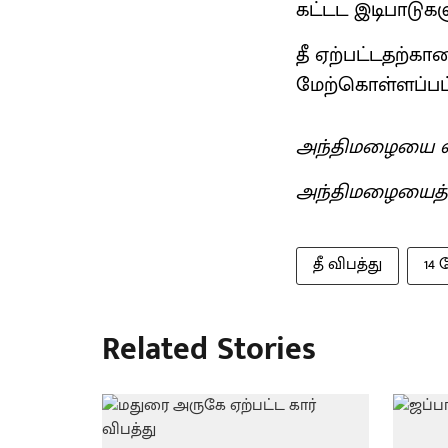
கட்டட இடிபாடுகள
தீ ஏற்பட்டதற்
மேற்கொள்ளப்பட்
அந்திமழையை வ
அந்திமழையைத
தீ விபத்து
14 
Related Stories