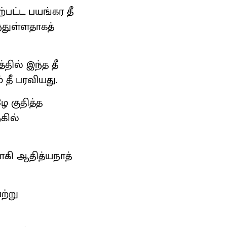
்பட்ட பயங்கர தீ
ந்துள்ளதாகத்
தில் இந்த தீ
 தீ பரவியது.
ழே குதித்த
ுகில்
ோகி ஆதித்யநாத்
ற்று