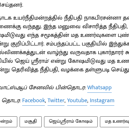
ெய்தனர்.
்நாடக உயர்நீதிமன்றத்தில் நீதிபதி நாகபிரசன்
ணைக்கு வந்தது. இந்த மனுவை விசாரித்த நீதிபதி, 
ோஷமிடுவது எந்த சமூகத்தின் மத உணர்வுகளை புண்ப
ு குறிப்பிட்டார். சம்பந்தப்பட்ட பகுதியில் இந்துக்
ல்லிணக்கத்துடன் வாழ்ந்து வருவதாக புகார்தாரர் கூ
ியில் 'ஜெய் ஸ்ரீராம்' என்று கோஷமிடுவது மத உ
ன்று தெரிவித்த நீதிபதி, வழக்கை தள்ளுபடி செய்து 
ாட்ஸ்ஆப் சேனலில் பின்தொடர:
Whatsapp
் தொடர
:
Facebook
,
Twitter
,
Youtube
,
Instagram
மன்றம்
மசூதி
ஜெய்ஸ்ரீராம் கோஷம்
மத உணர்வு