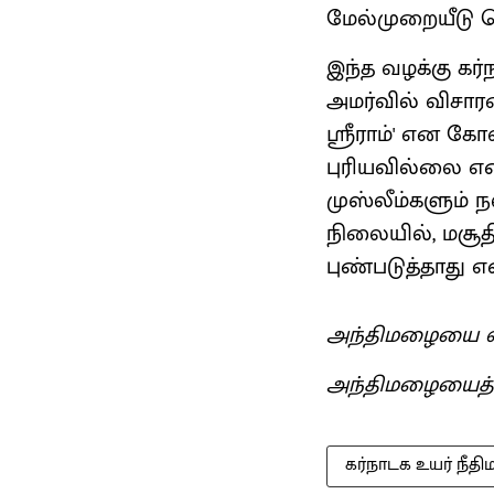
மேல்முறையீடு ச
இந்த வழக்கு கர
அமர்வில் விசார
ஸ்ரீராம்' என க
புரியவில்லை என்ற
முஸ்லீம்களும் ந
நிலையில், மசூத
புண்படுத்தாது எ
அந்திமழையை வ
அந்திமழையைத
கர்நாடக உயர் நீதி