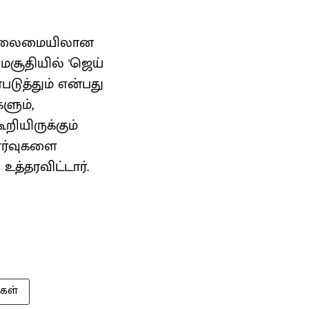
னா தலைமையிலான
மசூதியில் 'ஜெய்
டுத்தும் என்பது
களும்,
றியிருக்கும்
ணர்வுகளை
உத்தரவிட்டார்.
கள்