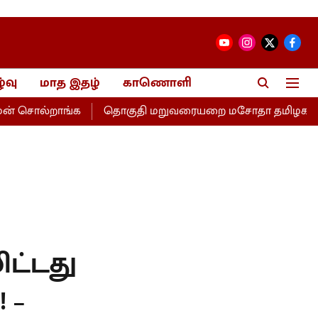
்வு
மாத இதழ்
காணொளி
் சொல்றாங்க
தொகுதி மறுவரையறை மசோதா தமிழகத்திற்கு இ
ிட்டது
 –