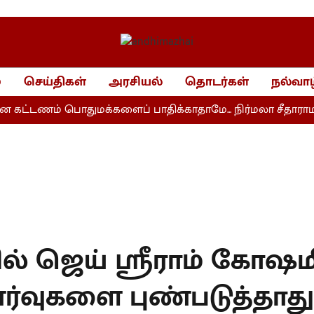
்
செய்திகள்
அரசியல்
தொடர்கள்
நல்வாழ
கட்டணம் பொதுமக்களைப் பாதிக்காதாமே... நிர்மலா சீதாராமன
ல் ஜெய் ஸ்ரீராம் கோஷம
்வுகளை புண்படுத்தாது!