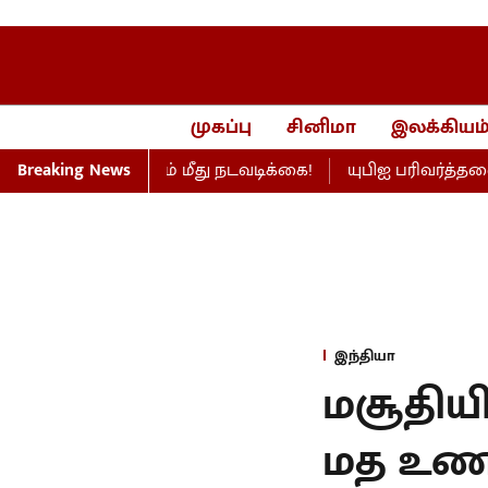
முகப்பு
சினிமா
இலக்கியம
ணெய் நிறுவனம் மீது நடவடிக்கை!
Breaking News
யுபிஐ பரிவர்த்தனை 
இந்தியா
மசூதியி
மத உணர