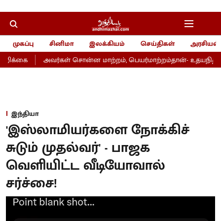
முகப்பு
சினிமா
இலக்கியம்
செய்திகள்
அரசியல்
றிக்கை
அவர்கள் சொன்ன மாற்றம், பெயர்மாற்றம்தான்- உதயநிதி
இந்தியா
'இஸ்லாமியர்களை நோக்கிச்
சுடும் முதல்வர்' - பாஜக
வெளியிட்ட வீடியோவால்
சர்ச்சை!