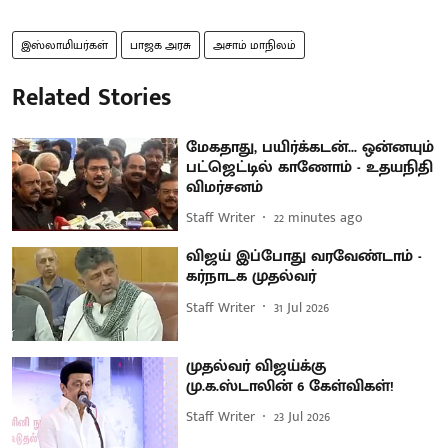
இஸ்லாமியர்கள்
பாஜக அரசு
அசாம் மாநிலம்
Related Stories
மேகதாது, பயிர்க்கடன்... ஒன்னயும்
பட்ஜெட்டில் காணோம் - உதயநிதி
விமர்சனம்
Staff Writer
22 minutes ago
விஜய் இப்போது வரவேண்டாம் -
கர்நாடக முதல்வர்
Staff Writer
31 Jul 2026
முதல்வர் விஜய்க்கு
மு.க.ஸ்டாலின் 6 கேள்விகள்!
Staff Writer
23 Jul 2026