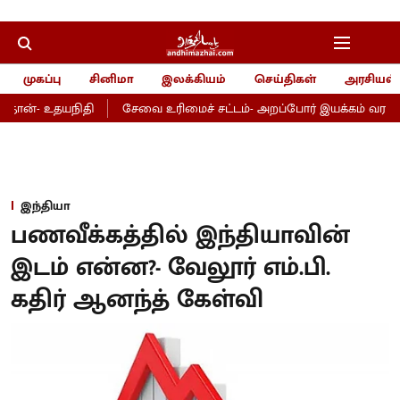
முகப்பு
சினிமா
இலக்கியம்
செய்திகள்
அரசியல்
தான்- உதயநிதி
சேவை உரிமைச் சட்டம்- அறப்போர் இயக்கம் வரவேற்
இந்தியா
பணவீக்கத்தில் இந்தியாவின்
இடம் என்ன?- வேலூர் எம்.பி.
கதிர் ஆனந்த் கேள்வி